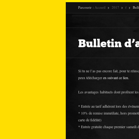
Parcourir :
Accueil
2017
f
Bull
Bulletin d
Si tu ne l’as pas encore fait, pour te réin
peux télécharger
en suivant ce lien
.
Les avantages habituels dont profitent le
* Entrée au tarif adhérent lors des évén
* 10% de remise immédiate, hors promot
carte de fidélité)
* Entrée gratuite chaque premier samedi 