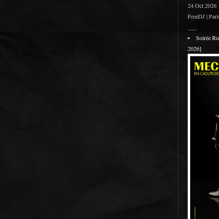
24 Oct 2026
FreeDJ | Pari
___
Soirée R
2026]