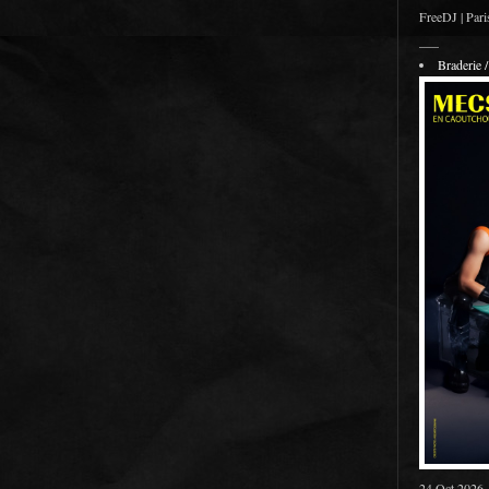
FreeDJ | Pari
___
Braderie
24 Oct 2026