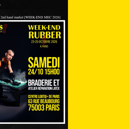
s
 / 2nd hand market [WEEK-END MEC 2026]