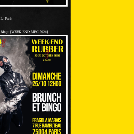
 | Paris
et Bingo [WEEK-END MEC 2026]