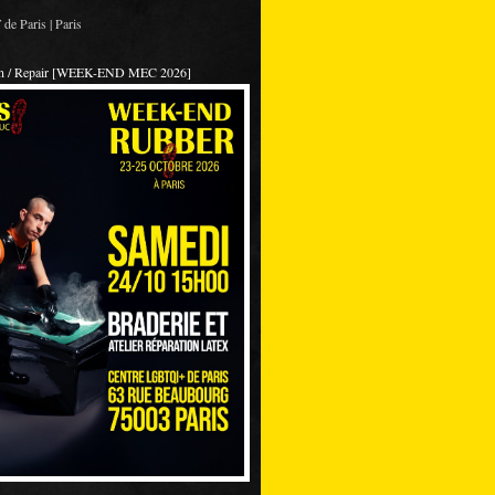
de Paris | Paris
on / Repair [WEEK-END MEC 2026]