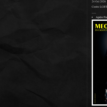
24 Oct 2026
Centre LGBT 
___
Apéro F