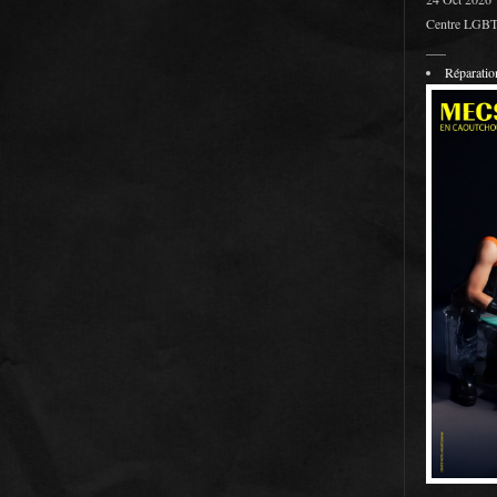
Centre LGBT 
___
Réparati