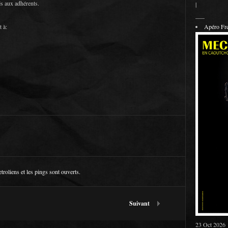
s aux adhérents.
|
___
t à:
Apéro F
etroliens
et les pings sont ouverts.
Suivant
23 Oct 2026