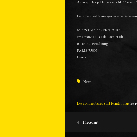
Ainsi que les petits cadeaux MEC réservé
Le bulletin est à envoyer avec le règlemen
MECS EN CAOUTCHOUC
c/o Centre LGBT de Paris et IdF
61-63 rue Beaubourg
PARIS 75003
France
News
,
Les commentaires sont fermés, mais
les r
Précédent