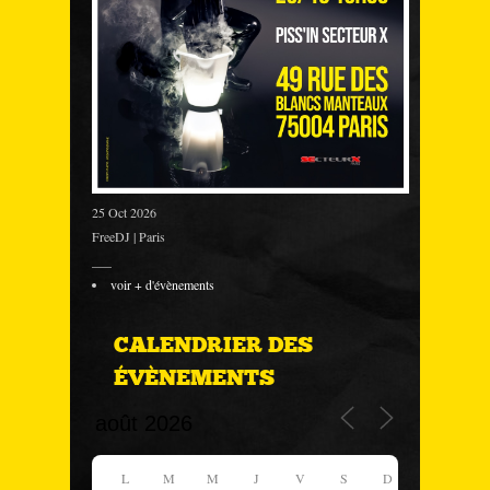
25 Oct 2026
FreeDJ | Paris
___
voir + d'évènements
CALENDRIER DES
ÉVÈNEMENTS
L
M
M
J
V
S
D