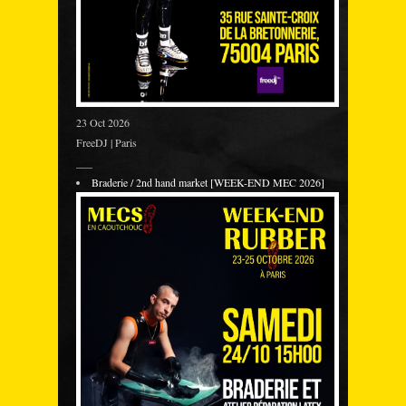
23 Oct 2026
FreeDJ | Paris
___
Braderie / 2nd hand market [WEEK-END MEC 2026]