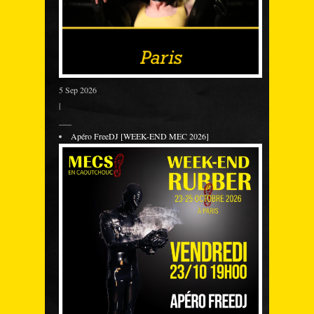
5 Sep 2026
|
___
Apéro FreeDJ [WEEK-END MEC 2026]