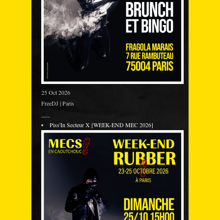
25 Oct 2026
FreeDJ | Paris
___
Piss'In Secteur X [WEEK-END MEC 2026]