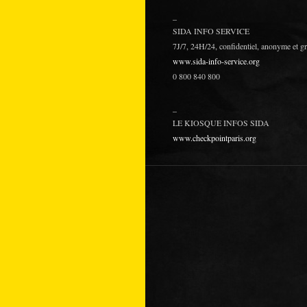
_
SIDA INFO SERVICE
7J/7, 24H/24, confidentiel, anonyme et gr
www.sida-info-service.org
0 800 840 800
_
LE KIOSQUE INFOS SIDA
www.checkpointparis.org