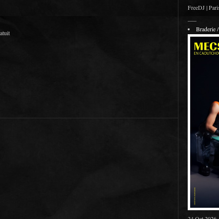
FreeDJ | Pari
___
Braderie
atuit
24 Oct 2026