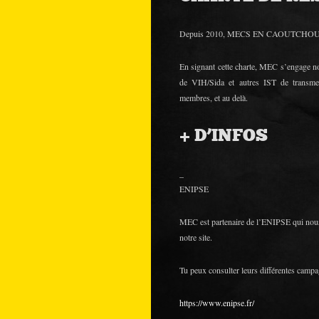
Depuis 2010, MECS EN CAOUTCHOU
En signant cette charte, MEC s’engage no
de VIH/Sida et autres IST de transmet
membres, et au delà.
+ D’INFOS
_
ENIPSE
MEC est partenaire de l’ENIPSE qui nous 
notre site.
Tu peux consulter leurs différentes campa
https://www.enipse.fr/