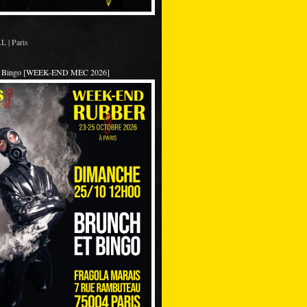
 | Paris
et Bingo [WEEK-END MEC 2026]