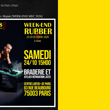
de Paris | Paris
on / Repair [WEEK-END MEC 2026]