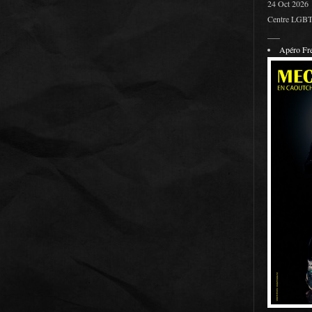
24 Oct 2026
Centre LGBT 
___
Apéro F