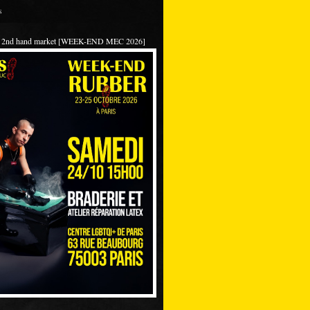
s
 / 2nd hand market [WEEK-END MEC 2026]