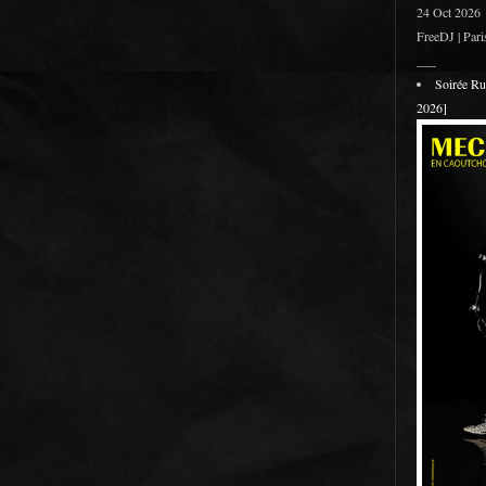
24 Oct 2026
FreeDJ | Pari
___
Soirée R
2026]