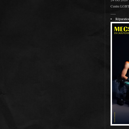
Centre LGBT 
___
Réparati