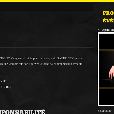
PRO
ÉVÈ
Apéro M
OUC s’engage et milite pour la pratique du SAFER SEX que ce
 bien sûr, comme sur son site web et dans sa communication avec un
 VIE…
AU BOUT
5 Sep 2026
SPONSABILITÉ