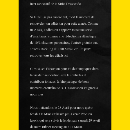
inter-associatif de la Strict Dresscode.
Si tu ne l’as pas encore fait, c’est le moment de
renouveler ton adhésion pour cette année. Comme
tu le sais, l’adhésion t’apporte toute une série
d’avantages, comme une réduction systématique
de 10% chez nos partenaires, l’entrée gratuite aux
soirées Dark Pig du Full Metal, etc. Tu peux
retrouver
tous les détails ici
.
C’est aussi l’occasion pour toi de t’impliquer dans
la vie de l’association si tu le souhaites et
contribuer toi aussi à faire partager de bons
moments caoutchouteux. L’association vit grace à
nous tous.
Nous t’attendons le 28 Avril pour notre apéro
fetish à la Mine (n’hésite pas à venir avec ton
latex), qui sera suivis le lendemain samedi 29 Avril
de notre rubber meeting au Full Metal.