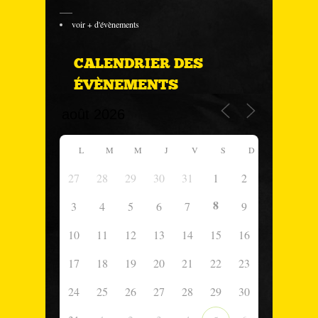
___
voir + d'évènements
CALENDRIER DES
ÉVÈNEMENTS
L
M
M
J
V
S
D
27
28
29
30
31
1
2
8
3
4
5
6
7
9
10
11
12
13
14
15
16
17
18
19
20
21
22
23
24
25
26
27
28
29
30