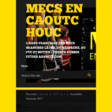
MECS EN
CAOUTC
HOUC
L'ASSO FRANÇAISE DES MECS
BRANCHÉS LATEX, DU NÉOPRÈNE, DU
PVC ET BOTTES | FRENCH RUBBER
FETISH ASSOCIATION
Menu
Parcourir :
Accueil
2017
f
Assemblée
Générale 2017