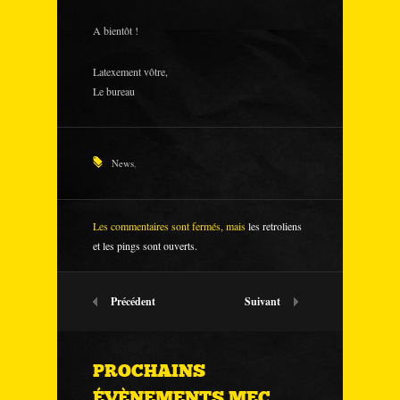
A bientôt !
Latexement vôtre,
Le bureau
News
,
Les commentaires sont fermés, mais
les retroliens
et les pings sont ouverts.
Précédent
Suivant
PROCHAINS
ÉVÈNEMENTS MEC