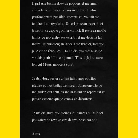
Il prit une bonne dose de poppers et me lima
correctement mais en essayant d’aller le plus
profondément possible, comme s’il voulait me
toucher les amygdales. Un cri puissant retentit, et
je sentis sa capote gonfler en moi. Il resta en moi le
temps de reprendre ses esprits, et me détacha les
mains. Je commençais alors à me branler, lorsque
je le vis se rhabiller… Je lui dis que moi aussi je
voulais jouir ! Il me répondit: T’as déjà joui avec
ton cul ! Pour moi cela suffit.
Je dus donc rester sur ma faim, mes couilles
pleines et mes bottes trempées, obligé ensuite de
me goder tout seul, en me branlant en repensant au
plaisir extrème que je venais de découvrir.
Je me dis alors que mêmes les chiants du Minitel
pouvaient se révéler être de très bons coups !
Alain