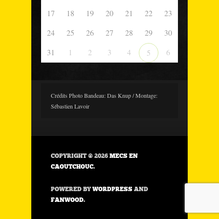
17
18
19
20
21
22
23
24
25
26
27
28
29
30
31
1
2
3
4
6
5
Crédits Photo Bandeau: Das Knup / Montage:
Sébastien Lavoir
COPYRIGHT © 2026
MECS EN
CAOUTCHOUC
.
POWERED BY
WORDPRESS
AND
FANWOOD
.