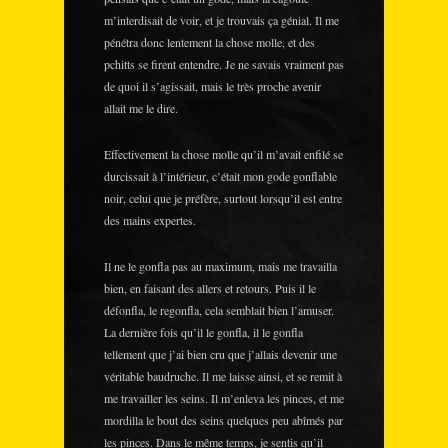
m’interdisait de voir, et je trouvais ça génial. Il me
pénétra donc lentement la chose molle, et des
pchitts se firent entendre. Je ne savais vraiment pas
de quoi il s’agissait, mais le très proche avenir
allait me le dire.
Effectivement la chose molle qu’il m’avait enfilé se
durcissait à l’intérieur, c’était mon gode gonflable
noir, celui que je préfère, surtout lorsqu’il est entre
des mains expertes.
Il ne le gonfla pas au maximum, mais me travailla
bien, en faisant des allers et retours. Puis il le
défonfla, le regonfla, cela semblait bien l’amuser.
La dernière fois qu’il le gonfla, il le gonfla
tellement que j’ai bien cru que j’allais devenir une
véritable baudruche. Il me laisse ainsi, et se remit à
me travailler les seins. Il m’enleva les pinces, et me
mordilla le bout des seins quelques peu abîmés par
les pinces. Dans le même temps, je sentis qu’il