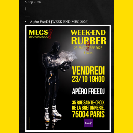
5 Sep 2026
|
___
Apéro FreeDJ [WEEK-END MEC 2026]