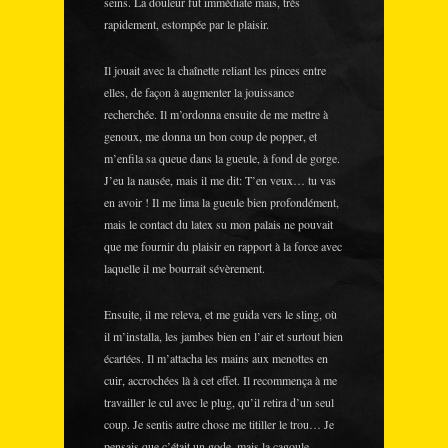
seins. La douleur fut immédiate mais, très
rapidement, estompée par le plaisir.
Il jouait avec la chaînette reliant les pinces entre
elles, de façon à augmenter la jouissance
recherchée. Il m’ordonna ensuite de me mettre à
genoux, me donna un bon coup de popper, et
m’enfila sa queue dans la gueule, à fond de gorge.
J’eu la nausée, mais il me dit: T’en veux… tu vas
en avoir ! Il me lima la gueule bien profondément,
mais le contact du latex su mon palais ne pouvait
que me fournir du plaisir en rapport à la force avec
laquelle il me bourrait sévèrement.
Ensuite, il me releva, et me guida vers le sling, où
il m’installa, les jambes bien en l’air et surtout bien
écartées. Il m’attacha les mains aux menottes en
cuir, accrochées là à cet effet. Il recommença à me
travailler le cul avec le plug, qu’il retira d’un seul
coup. Je sentis autre chose me titiller le trou… Je
pensais que c’était un gode, mais la cagoule