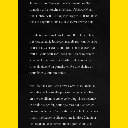
Je voulus lui répondre mais la cagoule m’était
tombée sur la bouche et le latex s’était collé sur
mes lèvres. Ainsi, lorsque je respire, l’air remonte
dans la cagoule et me fait transpirer encore plus.
Soudain il me saisit par les aisselles et me relève
très doucement. Je ne comprends pas tout de suite
pourquoi. Ce n’est qu’une fois à moitié levé que
tout fut clair pour moi. Mes couilles ressentirent
vivement une pression lourde… et pour cause ! Il
m’avait attaché un parachute lié à une chaine et,
pour finir le tout, un poids.
Mes couilles sont alors tirées vers le sol, mais la
sensation est nouvelle pour moi et géniale ! Tout
en me travaillant le cul avec le plug, il me balance
le poids suspendu, pour que mes couilles sentent
encore mieux la présence du parachute. Une de ses
mains me baisse la tête pour me la place à hauteur
de sa queue, elle-même enveloppée de latex. Il