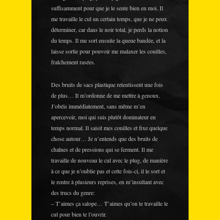
suffisamment pour que je le sente bien en moi. Il
me travaille le cul un certain temps, que je ne peux
déterminer, car dans le noir total, je perds la notion
du temps. Il me sort ensuite la queue bandée, et la
laisse sortie pour pouvoir me malaxer les couilles,
fraîchement rasées.
Des bruits de sacs plastique retentissent une fois
de plus… Il m’ordonne de me mettre à genoux.
J’obéis immédiatement, sans même m’en
apercevoir, moi qui suis plutôt dominateur en
temps normal. Il saisit mes couilles et fixe quelque
chose autour… Je n’entends que des bruits de
chaînes et de pressions qui se ferment. Il me
travaille de nouveau le cul avec le plug, de manière
à ce que je n’oublie pas et cette fois-ci, il le sort et
le rentre à plusieurs reprises, en m’insultant avec
des trucs du genre:
– T’aimes ça salope… T’aimes qu’on te travaille le
cul pour bien te l’ouvrir.