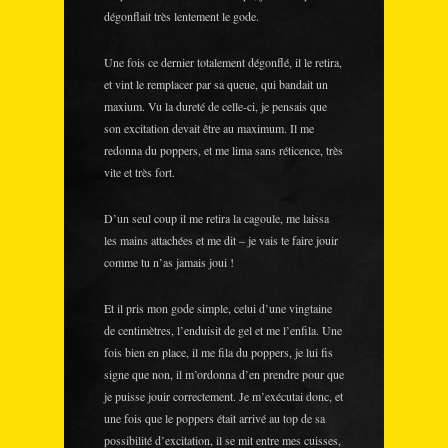
dégonflait très lentement le gode.
Une fois ce dernier totalement dégonflé, il le retira,
et vint le remplacer par sa queue, qui bandait un
maxium. Vu la dureté de celle-ci, je pensais que
son excitation devait être au maximum. Il me
redonna du poppers, et me lima sans réticence, très
vite et très fort.
D’un seul coup il me retira la cagoule, me laissa
les mains attachées et me dit – je vais te faire jouir
comme tu n’as jamais joui !
Et il pris mon gode simple, celui d’une vingtaine
de centimètres, l’enduisit de gel et me l’enfila. Une
fois bien en place, il me fila du poppers, je lui fis
signe que non, il m’ordonna d’en prendre pour que
je puisse jouir correctement. Je m’exécutai donc, et
une fois que le poppers était arrivé au top de sa
possibilité d’excitation, il se mit entre mes cuisses,