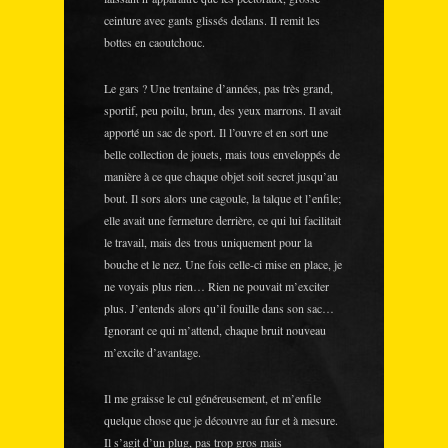
ceinture avec gants glissés dedans. Il remit les
bottes en caoutchouc.
Le gars ? Une trentaine d’années, pas très grand,
sportif, peu poilu, brun, des yeux marrons. Il avait
apporté un sac de sport. Il l’ouvre et en sort une
belle collection de jouets, mais tous enveloppés de
manière à ce que chaque objet soit secret jusqu’au
bout. Il sors alors une cagoule, la talque et l’enfile;
elle avait une fermeture derrière, ce qui lui facilitait
le travail, mais des trous uniquement pour la
bouche et le nez. Une fois celle-ci mise en place, je
ne voyais plus rien… Rien ne pouvait m’exciter
plus. J’entends alors qu’il fouille dans son sac…
Ignorant ce qui m’attend, chaque bruit nouveau
m’excite d’avantage.
Il me graisse le cul généreusement, et m’enfile
quelque chose que je découvre au fur et à mesure.
Il s’agit d’un plug, pas trop gros mais