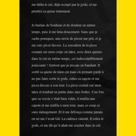
me titilla le cul, déjà occupé par le gode, et me
pénétra sa queue lentement.
Je hurlais de bonheur et de douleur en même
temps, puis il me lima doucement. Sans que je
sache pourquoi, une envie de pisser me prit, et je
me suis pissé dessus. La sensation de la pisse
coulant sur mon corps en latex, avec deux queues
dans le cul en même temps, est indescriptiblement
jouissante ! Surtout que je pissais en bandant. Il
sortit sa queue de mon cul mais en prenant garde à
ne pas faire sortir le gode, retira sa capote et me
pissa dessus à son tour. La pisse coulait sur mon
latex et tombait en partie dans mes bottes. Une fois
que sa vessie s’était bien vidée, il renfila une
capote et me renfila à mon tour, mais ce coup-ci
sans ménagement. Et il me défonça comme jamais
on ne me l’avait fait. La cadence ralentit. Il retira le
gode, et me dit qu’il allait me cracher dans le cul.