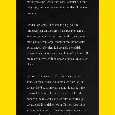
m’obligea à me l’enfourner dans la bouche, à fond
de gorge, puis à le pomper ainsi pendant 5 bonnes
minutes.
Pendant ce temps, il enlève le plug, pour le
remplacer par un plus gros mais pas plus large. Il
avait compris que je pouvais prendre plus prodon
mais pas du trop large, même si mes précédentes
expériences m’avaient fait connaître le plaisir
d’avoir deux queues dans le cul en même temps. Il
me releva la tête, et fit balancer le poids toujours en
place.
Le bruit de son sac se fit de nouveau entendre. Je
sentis sa main glisser sous mon tee-shirt, et un
contact froid se promener le long du torse. Il me
caressait lentement les seins, ce qui me les fit
bander. Une fois ceux-ci bien durs et tendus, je
compris où il voulait en venir. Et mon idée fut de
suite mise à l’épreuve car il me posa des pinces à