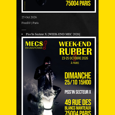
25 Oct 2026
FreeDJ | Paris
___
Piss'In Secteur X [WEEK-END MEC 2026]