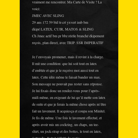
vraiment me rencontrer. Ma Carte de Visite ? La
voici:
JMEC AVEC SLING
29 ans 172 59 bld tr-crt yxvert imb bm
ékipé LATEX, CUIR, MATOS & SLING
Ch Jmec actif bm pr bbz réelle branché ékipement
reçois, plan direct, avec TRIP. SSR IMPERATIF
Je l’envoyais promener, mais il revint à la charge.
Il mit une condition: que lui soit tout en latex
d’emblée et que je le reçoive moi aussi tout en
latex. Cette idée même le faisait bander un max.
Son message ne pouvait pas rester sans réponse.
Je lui fixais donc un rendez-vous pour l’après-
midi même, en exigeant de lui qu’il mette son latex
de suite et que je ferais la même chose après m’être
fait un lavement. Il acquiesça et coupa son Minitel.
Je fis de même. Une fois le lavement effectué, et
après avoir mis un cockring, un chaps, un tee-
shirt, un jock-strap et des bottes, le tout en latex,