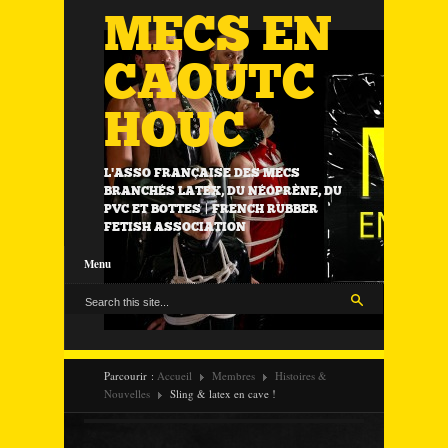
MECS EN
CAOUTC
HOUC
L'ASSO FRANÇAISE DES MECS
BRANCHÉS LATEX, DU NÉOPRÈNE, DU
PVC ET BOTTES | FRENCH RUBBER
FETISH ASSOCIATION
Menu
Parcourir :
Accueil
Membres
Histoires &
Nouvelles
Sling & latex en cave !