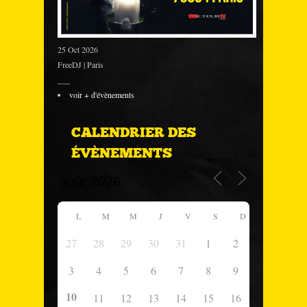
25 Oct 2026
FreeDJ | Paris
___
voir + d'évènements
CALENDRIER DES
ÉVÈNEMENTS
L
M
M
J
V
S
D
27
28
29
30
31
1
2
3
4
5
6
7
8
9
10
11
12
13
14
15
16