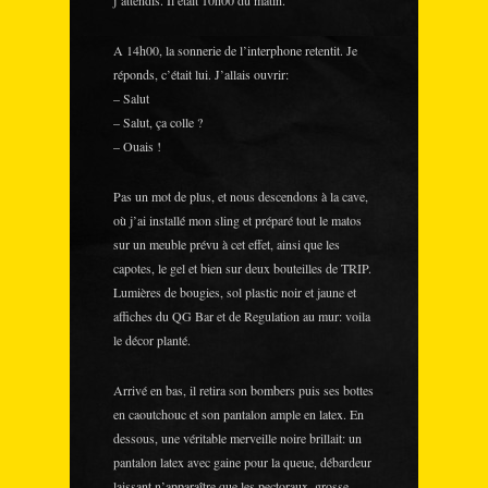
j’attendis. Il était 10h00 du matin.
A 14h00, la sonnerie de l’interphone retentit. Je
réponds, c’était lui. J’allais ouvrir:
– Salut
– Salut, ça colle ?
– Ouais !
Pas un mot de plus, et nous descendons à la cave,
où j’ai installé mon sling et préparé tout le matos
sur un meuble prévu à cet effet, ainsi que les
capotes, le gel et bien sur deux bouteilles de TRIP.
Lumières de bougies, sol plastic noir et jaune et
affiches du QG Bar et de Regulation au mur: voila
le décor planté.
Arrivé en bas, il retira son bombers puis ses bottes
en caoutchouc et son pantalon ample en latex. En
dessous, une véritable merveille noire brillait: un
pantalon latex avec gaine pour la queue, débardeur
laissant n’apparaître que les pectoraux, grosse