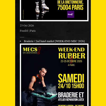
23 Oct 2026
FreeDJ | Paris
___
Braderie / 2nd hand market [WEEK-END MEC 2026]