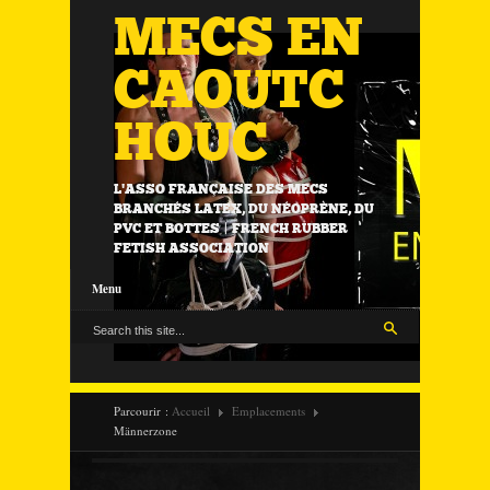
MECS EN
CAOUTC
HOUC
L'ASSO FRANÇAISE DES MECS
BRANCHÉS LATEX, DU NÉOPRÈNE, DU
PVC ET BOTTES | FRENCH RUBBER
FETISH ASSOCIATION
Menu
Parcourir :
Accueil
Emplacements
Männerzone