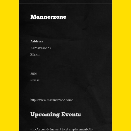
Männerzone
Address
Kernstrasse 57
Zürich
8004
Suisse
http://www.maennerzone.com/
Upcoming Events
<li>Aucun évènement à cet emplacement</li>