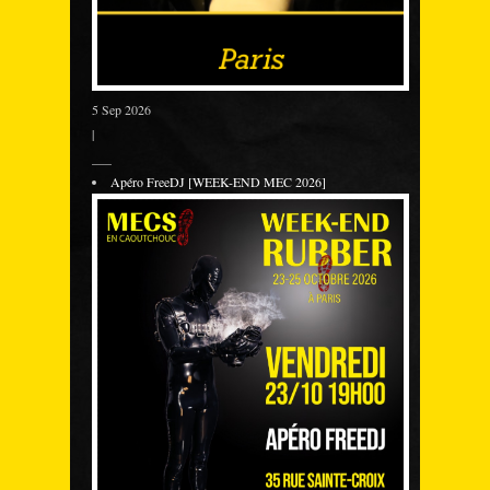
5 Sep 2026
|
___
Apéro FreeDJ [WEEK-END MEC 2026]