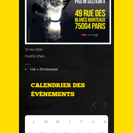
25 Oct 2026
FreeDJ | Paris
___
voir + d'évènements
CALENDRIER DES
ÉVÈNEMENTS
L
M
M
J
V
S
D