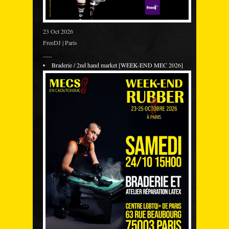
23 Oct 2026
FreeDJ | Paris
___
Braderie / 2nd hand market [WEEK-END MEC 2026]