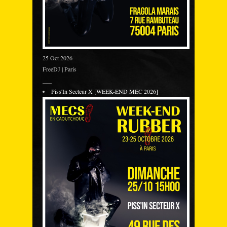
25 Oct 2026
FreeDJ | Paris
___
Piss'In Secteur X [WEEK-END MEC 2026]