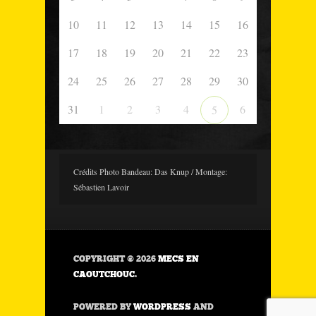
10
11
12
13
14
15
16
17
18
19
20
21
22
23
24
25
26
27
28
29
30
31
1
2
3
4
6
5
Crédits Photo Bandeau: Das Knup / Montage:
Sébastien Lavoir
COPYRIGHT © 2026
MECS EN
CAOUTCHOUC
.
POWERED BY
WORDPRESS
AND