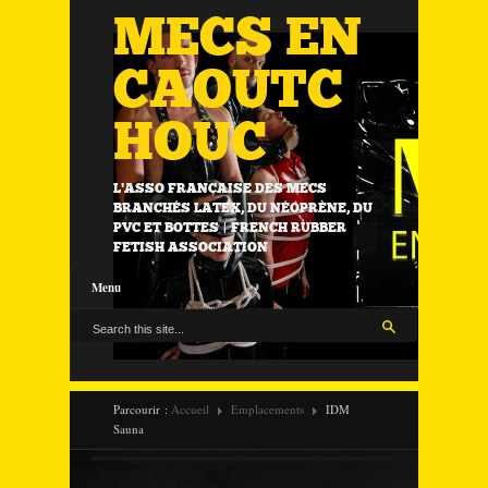
MECS EN
CAOUTC
HOUC
L'ASSO FRANÇAISE DES MECS
BRANCHÉS LATEX, DU NÉOPRÈNE, DU
PVC ET BOTTES | FRENCH RUBBER
FETISH ASSOCIATION
Menu
Parcourir :
Accueil
Emplacements
IDM
Sauna