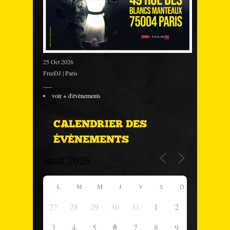
25 Oct 2026
FreeDJ | Paris
___
voir + d'évènements
CALENDRIER DES
ÉVÈNEMENTS
L
M
M
J
V
S
D
27
28
29
30
31
1
2
6
3
4
5
7
8
9