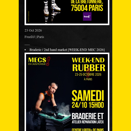
23 Oct 2026
FreeDJ | Paris
___
Braderie / 2nd hand market [WEEK-END MEC 2026]