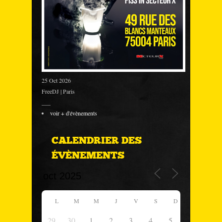
25 Oct 2026
FreeDJ | Paris
___
voir + d'évènements
CALENDRIER DES
ÉVÈNEMENTS
L
M
M
J
V
S
D
29
30
1
2
3
4
5