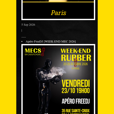
5 Sep 2026
|
___
Apéro FreeDJ [WEEK-END MEC 2026]