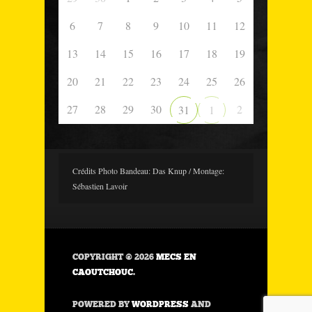
6
7
8
9
10
11
12
13
14
15
16
17
18
19
20
21
22
23
24
25
26
27
28
29
30
2
31
1
Crédits Photo Bandeau: Das Knup / Montage:
Sébastien Lavoir
COPYRIGHT © 2026
MECS EN
CAOUTCHOUC
.
POWERED BY
WORDPRESS
AND