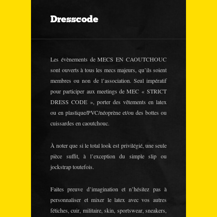
Dresscode
Les évènements de MECS EN CAOUTCHOUC
sont ouverts à tous les mecs majeurs, qu’ils soient
membres ou non de l’association. Seul impératif
pour participer aux meetings de MEC « STRICT
DRESS CODE », porter des vêtements en latex
ou en plastique/PVC/néoprène et/ou des bottes ou
cuissardes en caoutchouc.
À noter que si le total look est privilégié, une seule
pièce suffit, à l’exception du simple slip ou
jockstrap toutefois.
Faites preuve d’imagination et n’hésitez pas à
personnaliser et mixer le latex avec vos autres
fétiches, cuir, militaire, skin, sportswear, sneakers,