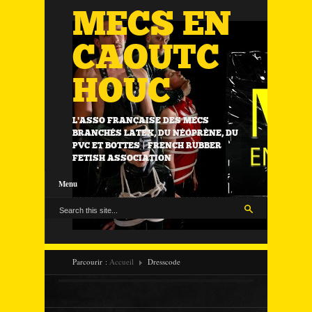
MECS EN
CAOUTC
HOUC
L'ASSO FRANÇAISE DES MECS
BRANCHÉS LATEX, DU NÉOPRÈNE, DU
PVC ET BOTTES | FRENCH RUBBER
FETISH ASSOCIATION
Menu
Parcourir :
Accueil
Dresscode