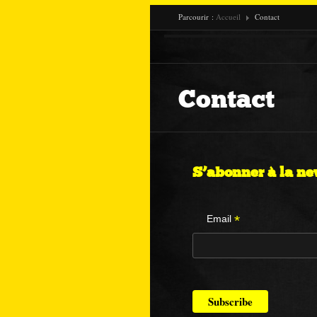
Parcourir :
Accueil
Contact
Contact
S’abonner à la ne
*
Email