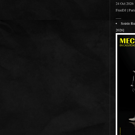
24 Oct 2026
FreeDJ | Pari
___
Soirée R
2026]