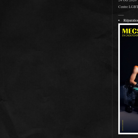
Centre LGBT 
___
Réparati