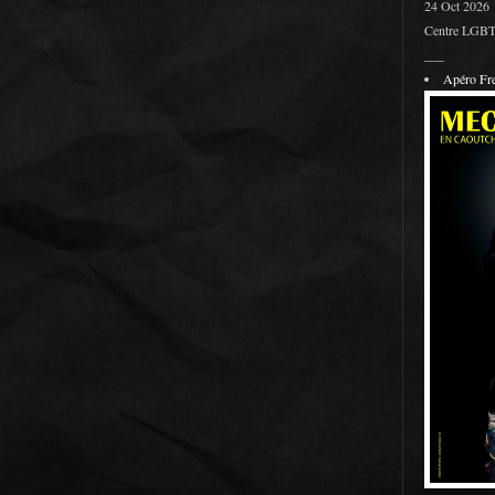
24 Oct 2026
Centre LGBT 
___
Apéro F