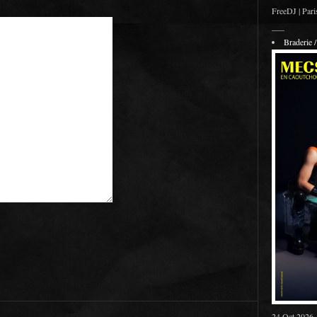
FreeDJ | Pari
___
Braderie
24 Oct 2026