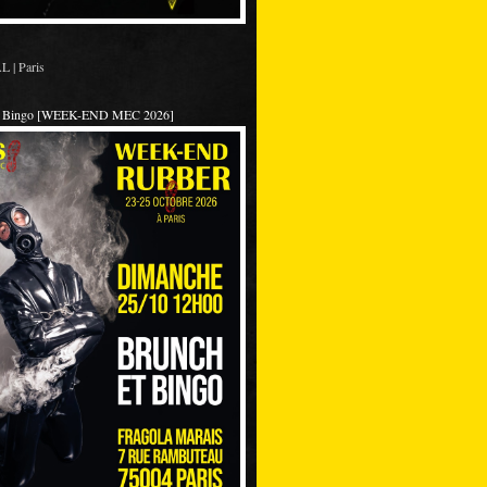
 | Paris
et Bingo [WEEK-END MEC 2026]