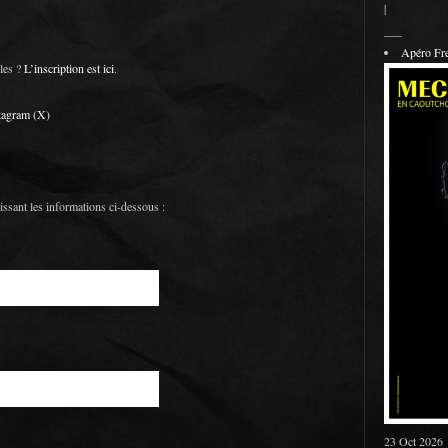
|
___
Apéro F
oles ?
L’inscription est ici
.
tagram
(X)
lissant les informations ci-dessous :
23 Oct 2026