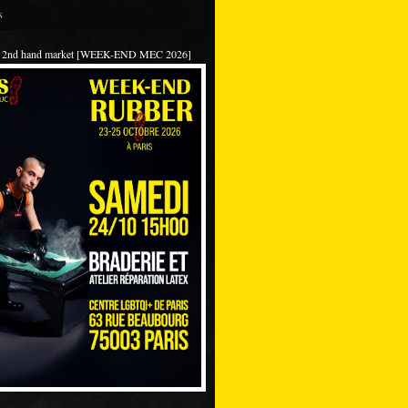
s
 / 2nd hand market [WEEK-END MEC 2026]