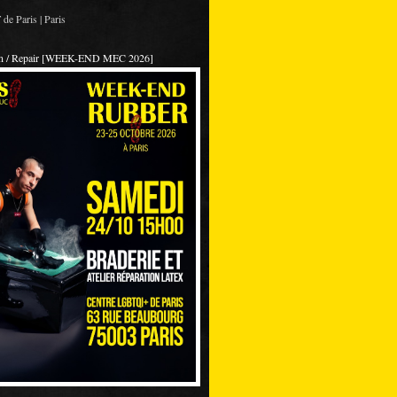
de Paris | Paris
on / Repair [WEEK-END MEC 2026]