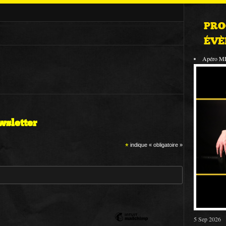
PRO
ÉVÈ
Apéro M
wsletter
*
indique « obligatoire »
5 Sep 2026