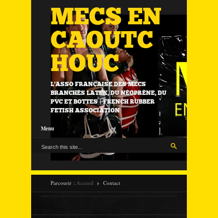
MECS EN
CAOUTC
HOUC
L'ASSO FRANÇAISE DES MECS
BRANCHÉS LATEX, DU NÉOPRÈNE, DU
PVC ET BOTTES | FRENCH RUBBER
FETISH ASSOCIATION
Menu
Parcourir :
Accueil
Contact