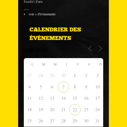
FreeDJ | Paris
___
voir + d'évènements
CALENDRIER DES
ÉVÈNEMENTS
L
M
M
J
V
S
D
27
28
29
30
1
2
3
4
5
6
8
9
10
7
11
12
13
14
15
16
17
18
19
20
21
23
24
22
25
26
27
28
29
30
31