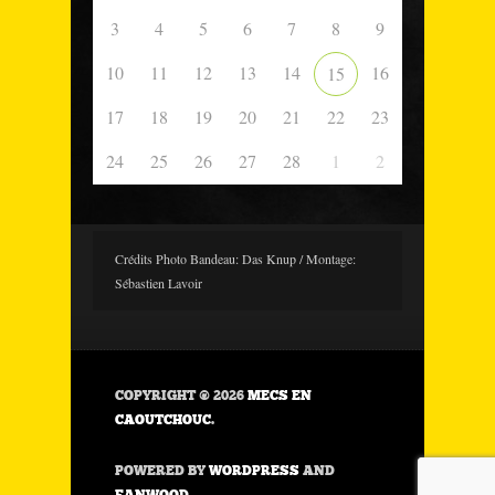
3
4
5
6
7
8
9
10
11
12
13
14
16
15
17
18
19
20
21
22
23
24
25
26
27
28
1
2
Crédits Photo Bandeau: Das Knup / Montage:
Sébastien Lavoir
COPYRIGHT © 2026
MECS EN
CAOUTCHOUC
.
POWERED BY
WORDPRESS
AND
FANWOOD
.