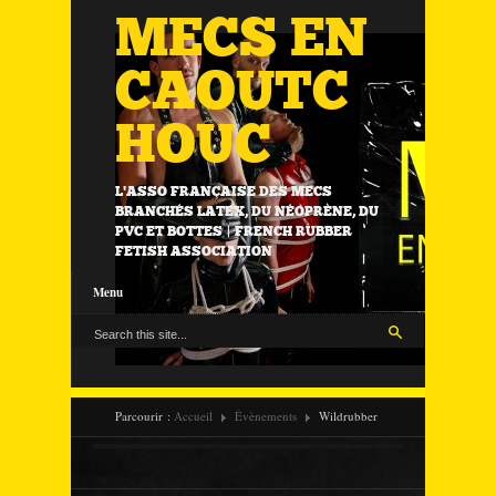
MECS EN
CAOUTC
HOUC
L'ASSO FRANÇAISE DES MECS
BRANCHÉS LATEX, DU NÉOPRÈNE, DU
PVC ET BOTTES | FRENCH RUBBER
FETISH ASSOCIATION
Menu
Parcourir :
Accueil
Évènements
Wildrubber