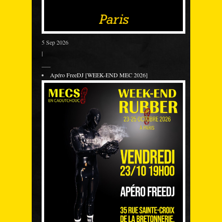
5 Sep 2026
|
___
Apéro FreeDJ [WEEK-END MEC 2026]