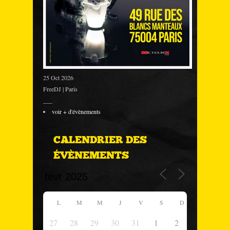
25 Oct 2026
FreeDJ | Paris
___
voir + d'évènements
CALENDRIER DES
ÉVÈNEMENTS
L
M
M
J
V
S
D
27
28
29
30
31
1
2