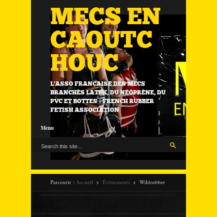
MECS EN
CAOUTC
HOUC
L'ASSO FRANÇAISE DES MECS
BRANCHÉS LATEX, DU NÉOPRÈNE, DU
PVC ET BOTTES | FRENCH RUBBER
FETISH ASSOCIATION
Menu
Parcourir :
Accueil
Évènements
Wildrubber