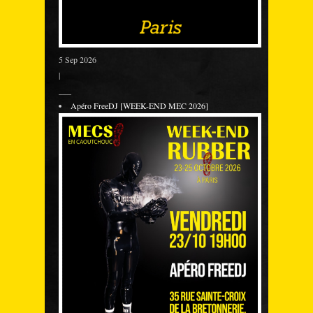
5 Sep 2026
|
___
Apéro FreeDJ [WEEK-END MEC 2026]