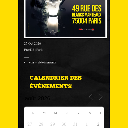
25 Oct 2026
FreeDJ | Paris
___
voir + d'évènements
CALENDRIER DES
ÉVÈNEMENTS
L
M
M
J
V
S
D
27
28
29
30
31
1
2