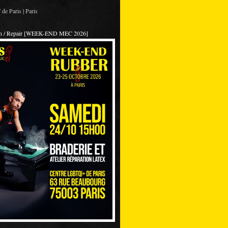
de Paris | Paris
on / Repair [WEEK-END MEC 2026]