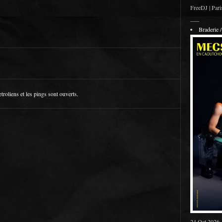
FreeDJ | Pari
___
Braderie
etroliens
et les pings sont ouverts.
24 Oct 2026