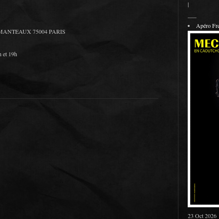
|
___
Apéro F
 MANTEAUX 75004 PARIS
h et 19h
23 Oct 2026