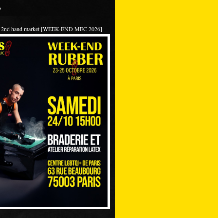
s
 / 2nd hand market [WEEK-END MEC 2026]