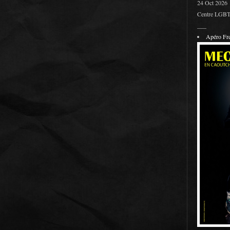
24 Oct 2026
Centre LGBT 
___
Apéro F