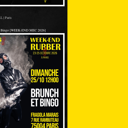
 | Paris
et Bingo [WEEK-END MEC 2026]