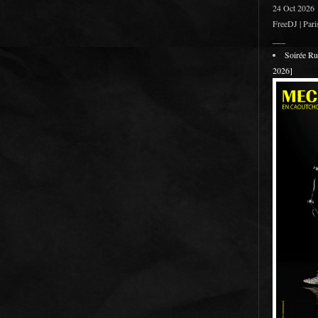
24 Oct 2026
FreeDJ | Pari
___
Soirée R
2026]