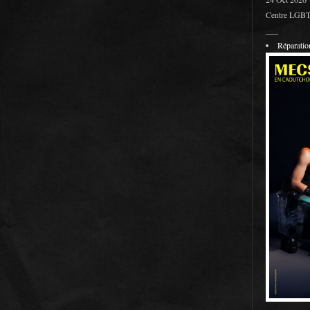
Centre LGBT 
___
Réparati