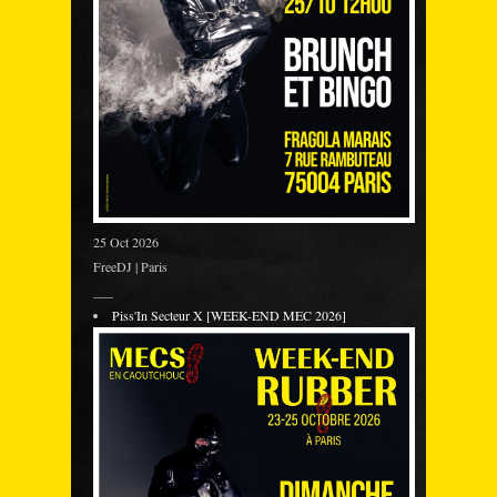
25 Oct 2026
FreeDJ | Paris
___
Piss'In Secteur X [WEEK-END MEC 2026]