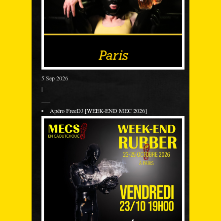
5 Sep 2026
|
___
Apéro FreeDJ [WEEK-END MEC 2026]