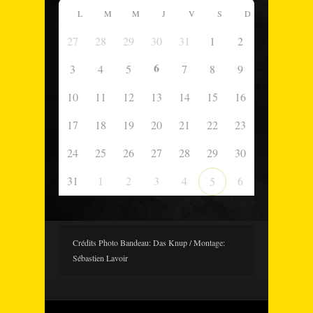
L
M
M
J
V
S
D
27
28
29
30
31
1
2
6
3
4
5
7
8
9
10
11
12
13
14
15
16
17
18
19
20
21
22
23
24
25
26
27
28
29
30
31
1
2
3
4
6
5
Crédits Photo Bandeau: Das Knup / Montage:
Sébastien Lavoir