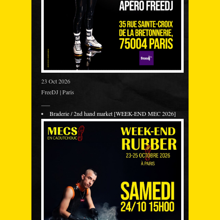
23 Oct 2026
FreeDJ | Paris
___
Braderie / 2nd hand market [WEEK-END MEC 2026]