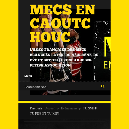
MECS EN
CAOUTC
HOUC
L'ASSO FRANÇAISE DES MECS
BRANCHÉS LATEX, DU NÉOPRÈNE, DU
PVC ET BOTTES | FRENCH RUBBER
FETISH ASSOCIATION
Menu
Parcourir :
Accueil
Évènements
TU SNIFF,
TU PISS ET TU KIFF