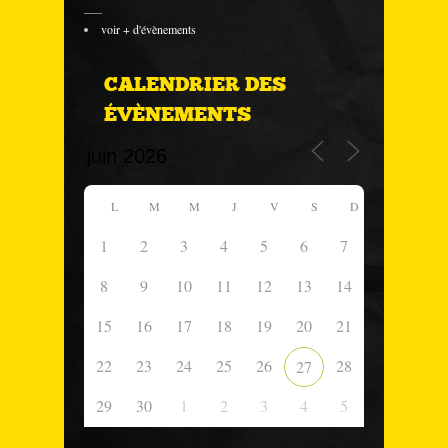
___
voir + d'évènements
CALENDRIER DES
ÉVÈNEMENTS
L
M
M
J
V
S
D
1
2
3
4
5
6
7
8
9
10
11
12
13
14
15
16
17
18
19
20
21
22
23
24
25
26
28
27
29
30
1
2
3
4
5