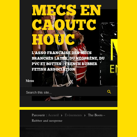
MECS EN
CAOUTC
HOUC
L'ASSO FRANÇAISE DES MECS
BRANCHÉS LATEX, DU NÉOPRÈNE, DU
PVC ET BOTTES | FRENCH RUBBER
FETISH ASSOCIATION
Menu
Parcourir :
Accueil
Évènements
The Boots –
Rubber and neoprene