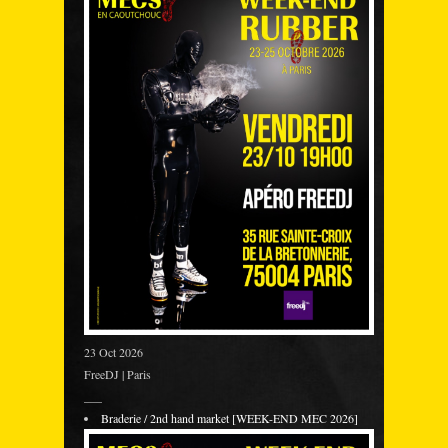
23 Oct 2026
FreeDJ | Paris
___
Braderie / 2nd hand market [WEEK-END MEC 2026]