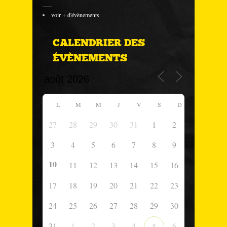
___
voir + d'évènements
CALENDRIER DES
ÉVÈNEMENTS
L
M
M
J
V
S
D
27
28
29
30
31
1
2
3
4
5
6
7
8
9
10
11
12
13
14
15
16
17
18
19
20
21
22
23
24
25
26
27
28
29
30
31
1
2
3
4
6
5