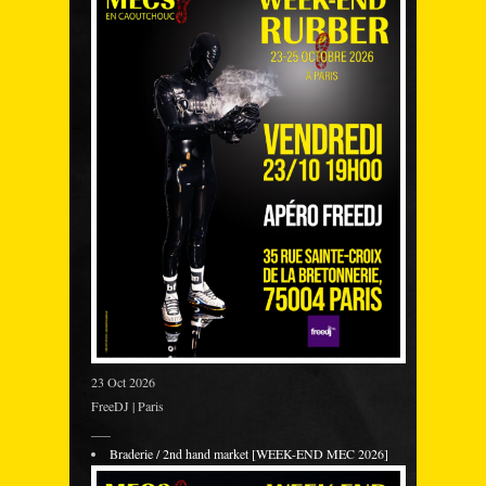
23 Oct 2026
FreeDJ | Paris
___
Braderie / 2nd hand market [WEEK-END MEC 2026]