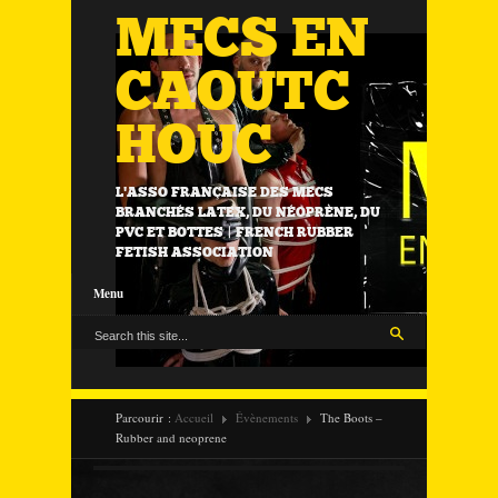
MECS EN
CAOUTC
HOUC
L'ASSO FRANÇAISE DES MECS
BRANCHÉS LATEX, DU NÉOPRÈNE, DU
PVC ET BOTTES | FRENCH RUBBER
FETISH ASSOCIATION
Menu
Parcourir :
Accueil
Évènements
The Boots –
Rubber and neoprene