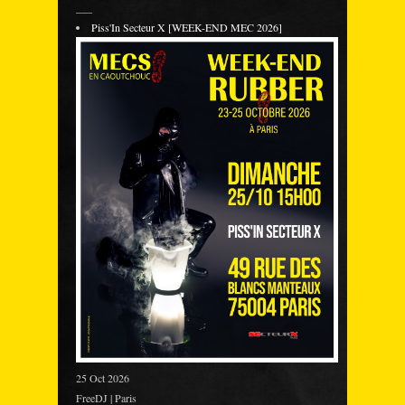
___
Piss'In Secteur X [WEEK-END MEC 2026]
25 Oct 2026
FreeDJ | Paris