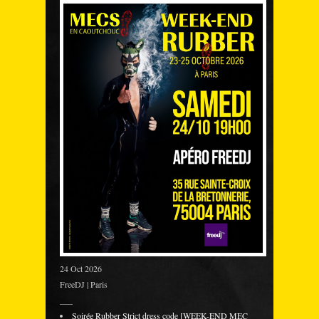
24 Oct 2026
FreeDJ | Paris
___
Soirée Rubber Strict dress code [WEEK-END MEC