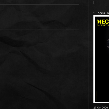
|
___
Apéro F
23 Oct 2026