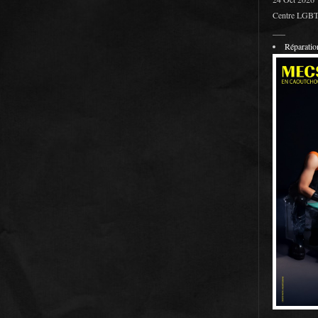
Centre LGBT 
___
Réparati