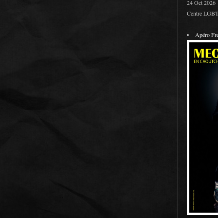
24 Oct 2026
Centre LGBT 
___
Apéro F