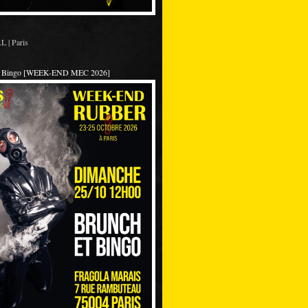
 | Paris
et Bingo [WEEK-END MEC 2026]