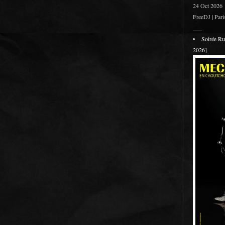
24 Oct 2026
FreeDJ | Pari
___
Soirée R
2026]