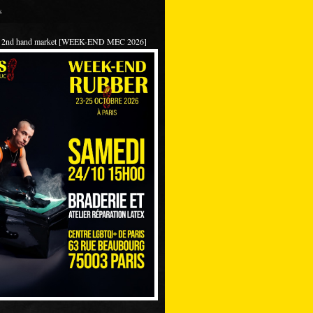
s
 / 2nd hand market [WEEK-END MEC 2026]