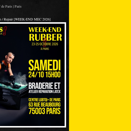
de Paris | Paris
on / Repair [WEEK-END MEC 2026]