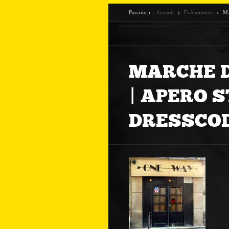
Parcourir :
Accueil
Évènements
M
MARCHE D
| APERO 
DRESSCO