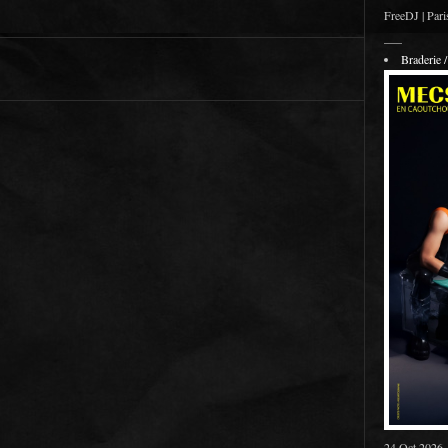
FreeDJ | Pari
___
Braderie
24 Oct 2026