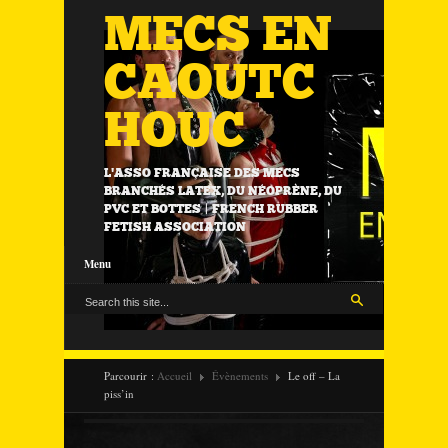
MECS EN
CAOUTC
HOUC
L'ASSO FRANÇAISE DES MECS
BRANCHÉS LATEX, DU NÉOPRÈNE, DU
PVC ET BOTTES | FRENCH RUBBER
FETISH ASSOCIATION
Menu
Parcourir :
Accueil
Évènements
Le off – La
piss’in