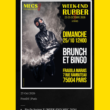
25 Oct 2026
FreeDJ | Paris
___
Piss'In Secteur X [WEEK-END MEC 2026]