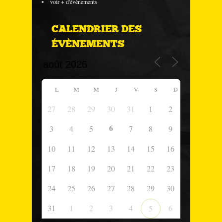
voir + d'évènements
CALENDRIER DES
ÉVÈNEMENTS
L
M
M
J
V
S
D
27
28
29
30
31
1
2
6
3
4
5
7
8
9
10
11
12
13
14
15
16
17
18
19
20
21
22
23
24
25
26
27
28
29
30
31
1
2
3
4
6
5