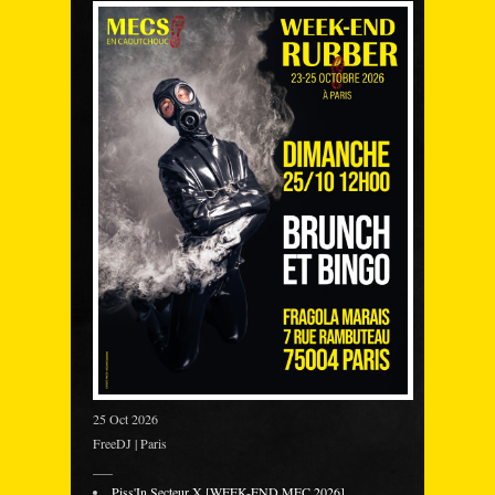
25 Oct 2026
FreeDJ | Paris
___
Piss'In Secteur X [WEEK-END MEC 2026]