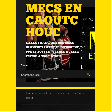
MECS EN
CAOUTC
HOUC
L'ASSO FRANÇAISE DES MECS
BRANCHÉS LATEX, DU NÉOPRÈNE, DU
PVC ET BOTTES | FRENCH RUBBER
FETISH ASSOCIATION
Menu
Parcourir :
Accueil
Évènements
Le off – La
piss’in