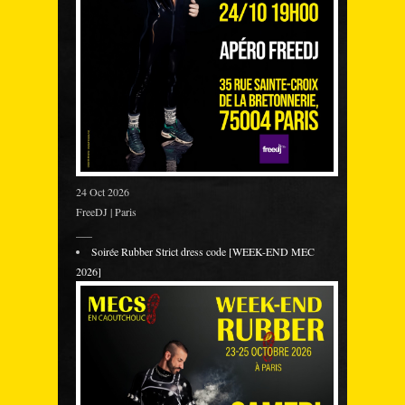
24 Oct 2026
FreeDJ | Paris
___
Soirée Rubber Strict dress code [WEEK-END MEC
2026]