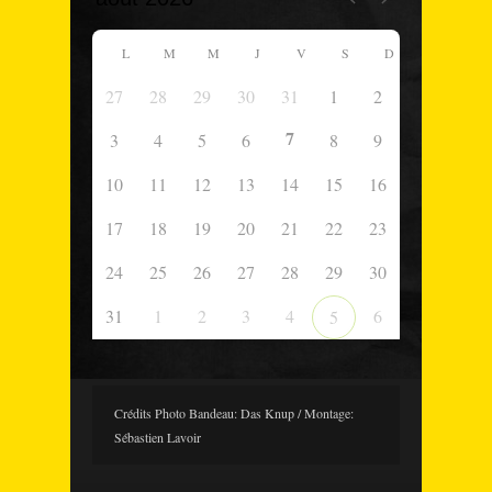
L
M
M
J
V
S
D
27
28
29
30
31
1
2
7
3
4
5
6
8
9
10
11
12
13
14
15
16
17
18
19
20
21
22
23
24
25
26
27
28
29
30
31
1
2
3
4
6
5
Crédits Photo Bandeau: Das Knup / Montage:
Sébastien Lavoir