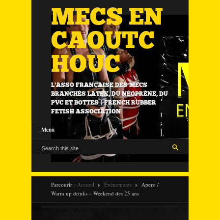
MECS EN
CAOUTC
HOUC
L'ASSO FRANÇAISE DES MECS
BRANCHÉS LATEX, DU NÉOPRÈNE, DU
PVC ET BOTTES | FRENCH RUBBER
FETISH ASSOCIATION
Menu
Parcourir :
Accueil
Évènements
Apero /
Warm up drinks – Weekend des 25 ans