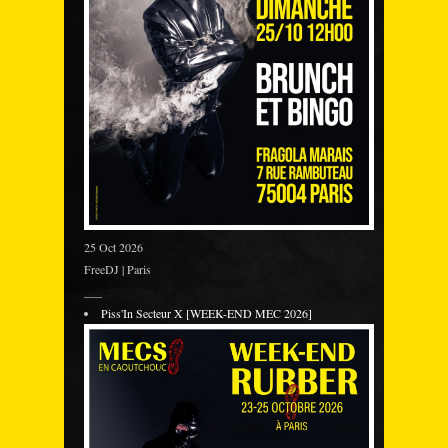
25 Oct 2026
FreeDJ | Paris
___
Piss'In Secteur X [WEEK-END MEC 2026]