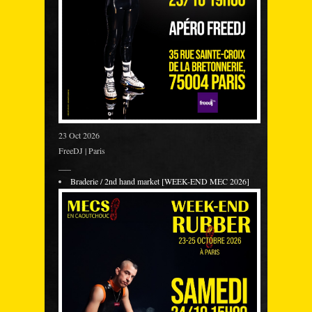
23 Oct 2026
FreeDJ | Paris
___
Braderie / 2nd hand market [WEEK-END MEC 2026]