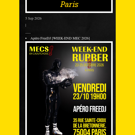
5 Sep 2026
|
___
Apéro FreeDJ [WEEK-END MEC 2026]