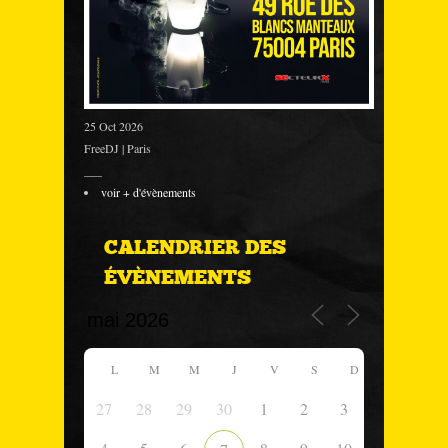
25 Oct 2026
FreeDJ | Paris
___
voir + d'évènements
CALENDRIER DES
ÉVÈNEMENTS
L
M
M
J
V
S
D
27
28
29
30
1
2
3