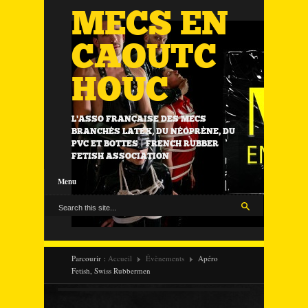
MECS EN
CAOUTC
HOUC
L'ASSO FRANÇAISE DES MECS
BRANCHÉS LATEX, DU NÉOPRÈNE, DU
PVC ET BOTTES | FRENCH RUBBER
FETISH ASSOCIATION
Menu
Parcourir :
Accueil
Évènements
Apéro
Fetish, Swiss Rubbermen