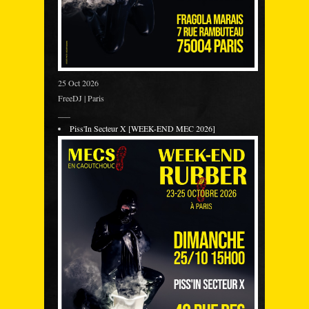
25 Oct 2026
FreeDJ | Paris
___
Piss'In Secteur X [WEEK-END MEC 2026]