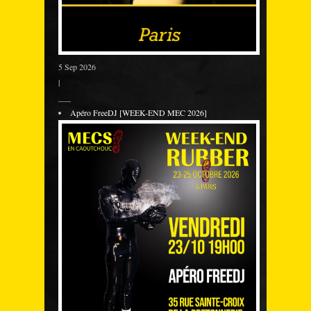
5 Sep 2026
|
___
Apéro FreeDJ [WEEK-END MEC 2026]