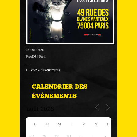
25 Oct 2026
FreeDJ | Paris
___
voir + d'évènements
CALENDRIER DES
ÉVÈNEMENTS
L
M
M
J
V
S
D
27
28
29
30
31
1
2