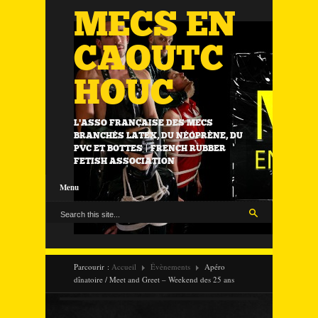
MECS EN
CAOUTC
HOUC
L'ASSO FRANÇAISE DES MECS
BRANCHÉS LATEX, DU NÉOPRÈNE, DU
PVC ET BOTTES | FRENCH RUBBER
FETISH ASSOCIATION
Menu
Parcourir :
Accueil
Évènements
Apéro
dînatoire / Meet and Greet – Weekend des 25 ans