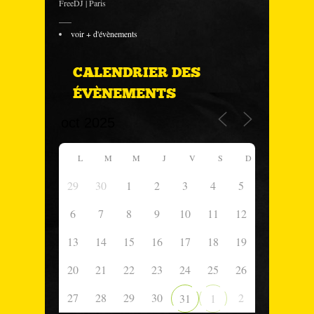
FreeDJ | Paris
___
voir + d'évènements
CALENDRIER DES
ÉVÈNEMENTS
L
M
M
J
V
S
D
29
30
1
2
3
4
5
6
7
8
9
10
11
12
13
14
15
16
17
18
19
20
21
22
23
24
25
26
27
28
29
30
2
31
1