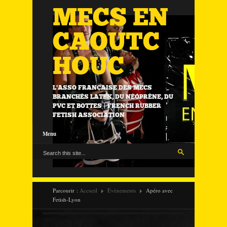
MECS EN
CAOUTC
HOUC
L'ASSO FRANÇAISE DES MECS
BRANCHÉS LATEX, DU NÉOPRÈNE, DU
PVC ET BOTTES | FRENCH RUBBER
FETISH ASSOCIATION
Menu
Parcourir :
Accueil
Évènements
Apéro avec
Fetish-Lyon