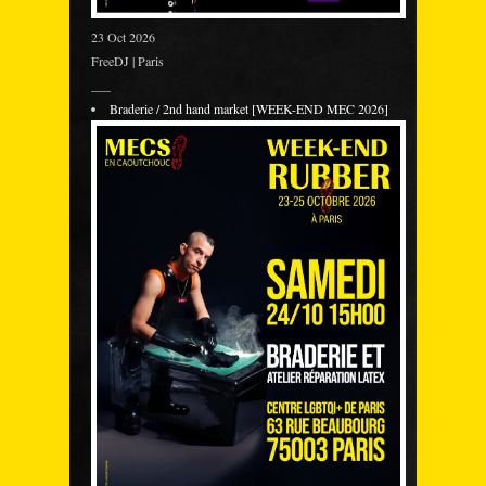
23 Oct 2026
FreeDJ | Paris
___
Braderie / 2nd hand market [WEEK-END MEC 2026]