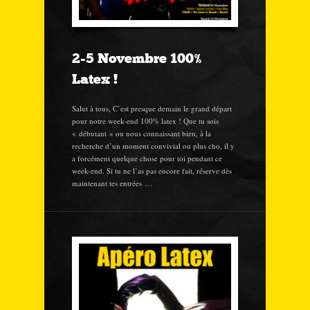
2-5 Novembre 100%
Latex !
Salut à tous, C’est presque demain le grand départ
pour notre week-end 100% latex ! Que tu sois
« débutant » ou nous connaissant bien, à la
recherche d’un moment convivial ou plus cho, il y
a forcément quelque chose pour toi pendant ce
week-end. Si tu ne l’as pas encore fait, réserve dès
maintenant tes entrées …