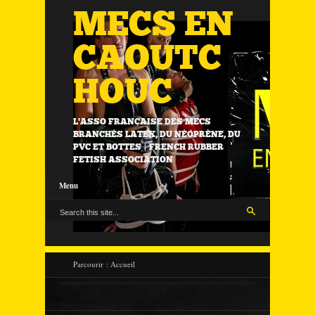
MECS EN
CAOUTC
HOUC
L'ASSO FRANÇAISE DES MECS
BRANCHÉS LATEX, DU NÉOPRÈNE, DU
PVC ET BOTTES | FRENCH RUBBER
FETISH ASSOCIATION
Menu
Parcourir :
Accueil