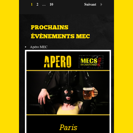
1
2
…
10
Suivant
PROCHAINS
ÉVÈNEMENTS MEC
Apéro MEC