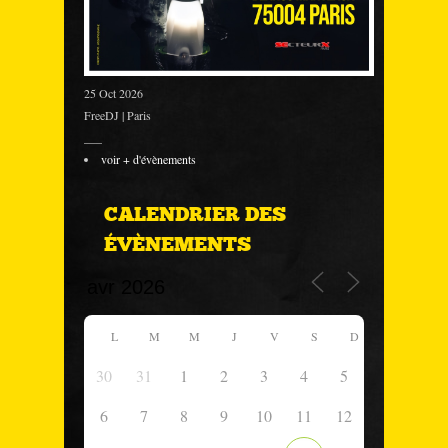
25 Oct 2026
FreeDJ | Paris
___
voir + d'évènements
CALENDRIER DES
ÉVÈNEMENTS
L
M
M
J
V
S
D
30
31
1
2
3
4
5
6
7
8
9
10
11
12