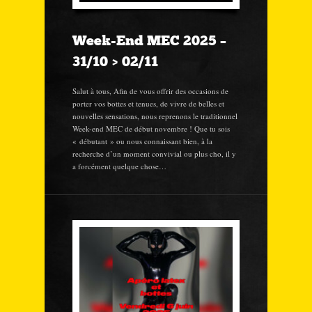
Week-End MEC 2025 –
31/10 > 02/11
Salut à tous, Afin de vous offrir des occasions de
porter vos bottes et tenues, de vivre de belles et
nouvelles sensations, nous reprenons le traditionnel
Week-end MEC de début novembre ! Que tu sois
« débutant » ou nous connaissant bien, à la
recherche d’un moment convivial ou plus cho, il y
a forcément quelque chose…