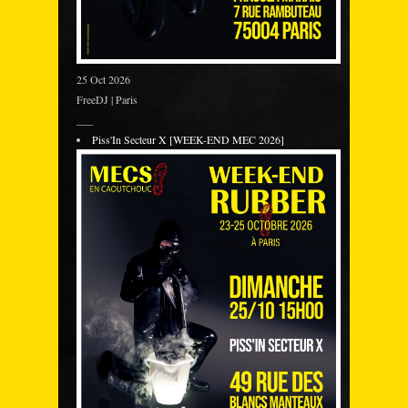
25 Oct 2026
FreeDJ | Paris
___
Piss'In Secteur X [WEEK-END MEC 2026]