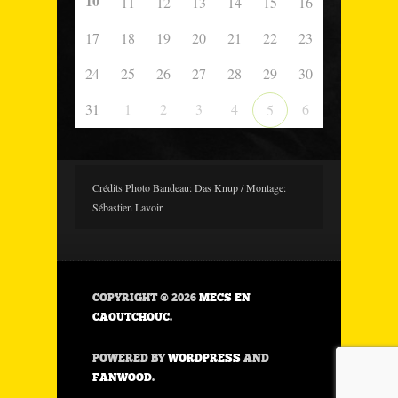
10
11
12
13
14
15
16
17
18
19
20
21
22
23
24
25
26
27
28
29
30
31
1
2
3
4
6
5
Crédits Photo Bandeau: Das Knup / Montage:
Sébastien Lavoir
COPYRIGHT © 2026
MECS EN
CAOUTCHOUC
.
POWERED BY
WORDPRESS
AND
FANWOOD
.