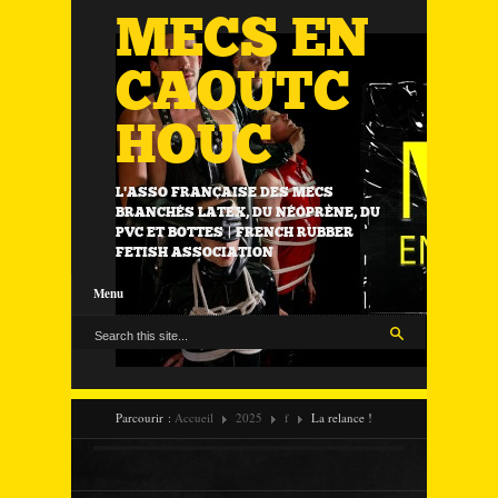
MECS EN
CAOUTC
HOUC
L'ASSO FRANÇAISE DES MECS
BRANCHÉS LATEX, DU NÉOPRÈNE, DU
PVC ET BOTTES | FRENCH RUBBER
FETISH ASSOCIATION
Menu
Parcourir :
Accueil
2025
f
La relance !