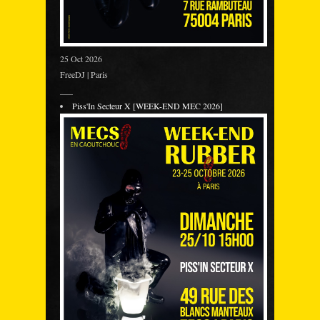
25 Oct 2026
FreeDJ | Paris
___
Piss'In Secteur X [WEEK-END MEC 2026]