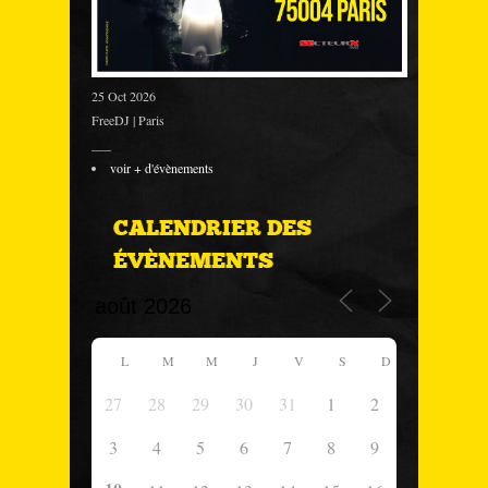
25 Oct 2026
FreeDJ | Paris
___
voir + d'évènements
CALENDRIER DES
ÉVÈNEMENTS
L
M
M
J
V
S
D
27
28
29
30
31
1
2
3
4
5
6
7
8
9