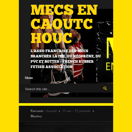
MECS EN
CAOUTC
HOUC
L'ASSO FRANÇAISE DES MECS
BRANCHÉS LATEX, DU NÉOPRÈNE, DU
PVC ET BOTTES | FRENCH RUBBER
FETISH ASSOCIATION
Menu
Parcourir :
Accueil
25 ans – 25 portraits
Blueboy