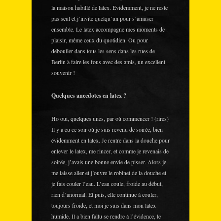
la maison habillé de latex. Evidemment, je ne reste
pas seul et j’invite quelqu’un pour s’amuser
ensemble. Le latex accompagne mes moments de
plaisir, même ceux du quotidien. Ou pour
débouller dans tous les sens dans les rues de
Berlin à faire les fous avec des amis, un excellent
souvenir !
Quelques anecdotes en latex ?
Ho oui, quelques unes, par où commencer ! (rires)
Il y a eu ce soir où je suis revenu de soirée, bien
évidemment en latex. Je rentre dans la douche pour
enlever le latex, me rincer, et comme je revenais de
soirée, j’avais une bonne envie de pisser. Alors je
me laisse aller et j’ouvre le robinet de la douche et
je fais couler l’eau. L’eau coule, froide au début,
rien d’anormal. Et puis, elle continue à couler,
toujours froide, et moi je suis dans mon latex
humide. Il a bien fallu se rendre à l’évidence, le