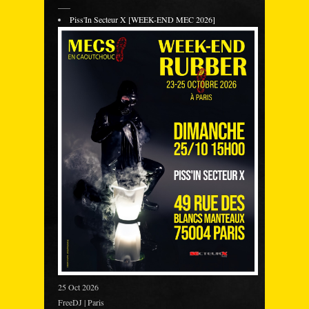
___
Piss'In Secteur X [WEEK-END MEC 2026]
25 Oct 2026
FreeDJ | Paris