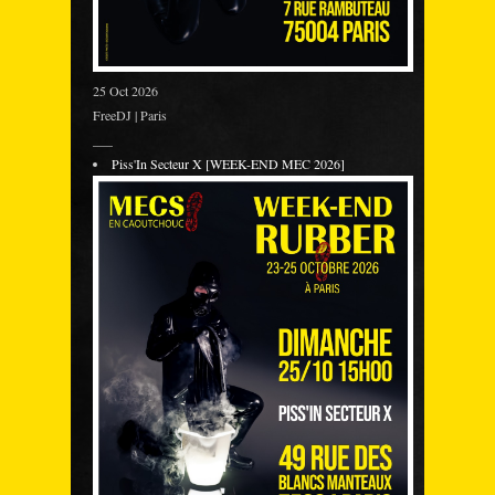
25 Oct 2026
FreeDJ | Paris
___
Piss'In Secteur X [WEEK-END MEC 2026]