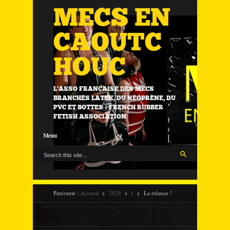
MECS EN
CAOUTC
HOUC
L'ASSO FRANÇAISE DES MECS
BRANCHÉS LATEX, DU NÉOPRÈNE, DU
PVC ET BOTTES | FRENCH RUBBER
FETISH ASSOCIATION
Menu
Parcourir :
Accueil
2025
f
La relance !