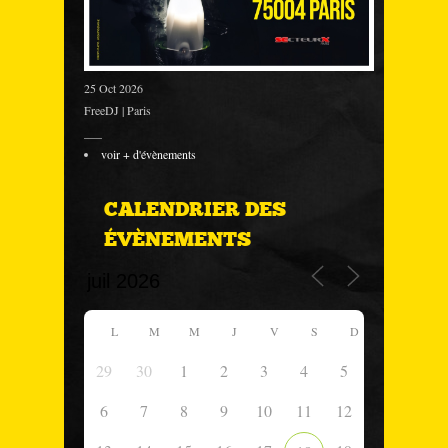
25 Oct 2026
FreeDJ | Paris
___
voir + d'évènements
CALENDRIER DES
ÉVÈNEMENTS
L
M
M
J
V
S
D
29
30
1
2
3
4
5
6
7
8
9
10
11
12