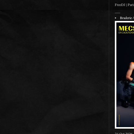
FreeDJ | Pari
___
Braderie
24 Oct 2026