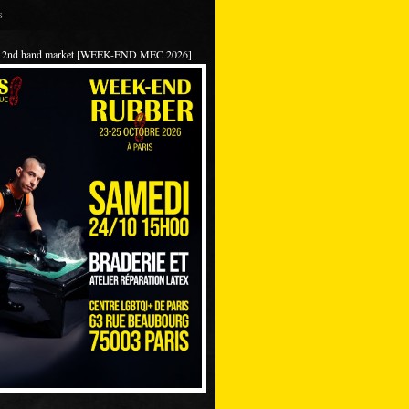
s
 / 2nd hand market [WEEK-END MEC 2026]