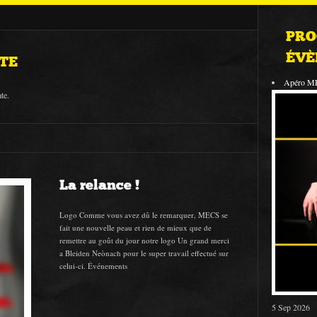
PRO
ÉVÈ
TE
Apéro M
te.
La relance !
Logo Comme vous avez dû le remarquer, MECS se
fait une nouvelle peau et rien de mieux que de
remettre au goût du jour notre logo Un grand merci
a Bleiden Neònach pour le super travail effectué sur
celui-ci. Événements
5 Sep 2026