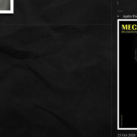
|
___
Apéro F
23 Oct 2026