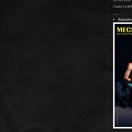
Centre LGBT 
___
Réparati