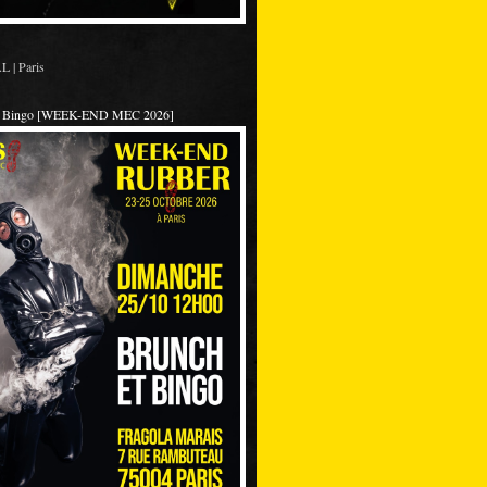
 | Paris
et Bingo [WEEK-END MEC 2026]