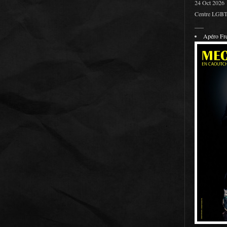
24 Oct 2026
Centre LGBT 
___
Apéro F