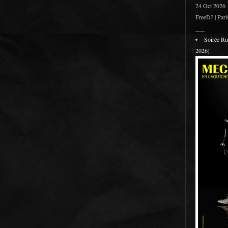
24 Oct 2026
FreeDJ | Pari
___
Soirée R
2026]