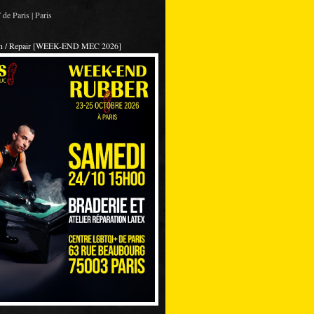
de Paris | Paris
on / Repair [WEEK-END MEC 2026]