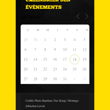
ÉVÈNEMENTS
L
M
M
J
V
S
D
29
30
1
2
3
4
5
6
7
8
9
10
11
12
13
14
15
16
17
19
18
20
21
22
23
24
25
26
27
28
29
30
31
1
2
Crédits Photo Bandeau: Das Knup / Montage:
Sébastien Lavoir