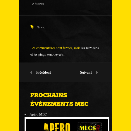
Le bureau
News
,
Les commentaires sont fermés, mais
les retroliens
et les pings sont ouverts.
Précédent
Suivant
PROCHAINS
ÉVÈNEMENTS MEC
Apéro MEC