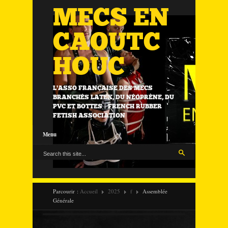
MECS EN
CAOUTC
HOUC
L'ASSO FRANÇAISE DES MECS
BRANCHÉS LATEX, DU NÉOPRÈNE, DU
PVC ET BOTTES | FRENCH RUBBER
FETISH ASSOCIATION
Menu
Parcourir :
Accueil
2025
f
Assemblée
Générale