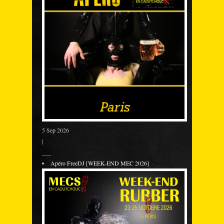
5 Sep 2026
|
___
Apéro FreeDJ [WEEK-END MEC 2026]