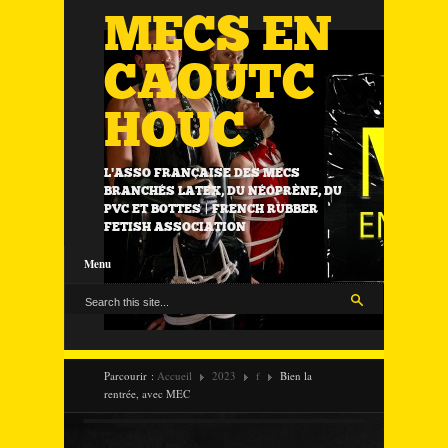
MECS EN
CAOUTC
HOUC
L'ASSO FRANÇAISE DES MECS
BRANCHÉS LATEX, DU NÉOPRÈNE, DU
PVC ET BOTTES | FRENCH RUBBER
FETISH ASSOCIATION
Menu
Parcourir :
Accueil
2023
f
Bien la
rentrée, avec MEC