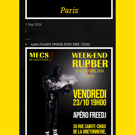
5 Sep 2026
|
___
Apéro FreeDJ [WEEK-END MEC 2026]