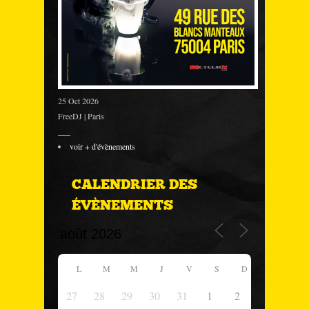
25 Oct 2026
FreeDJ | Paris
___
voir + d'évènements
CALENDRIER DES
ÉVÈNEMENTS
L
M
M
J
V
S
D
27
28
29
30
31
1
2