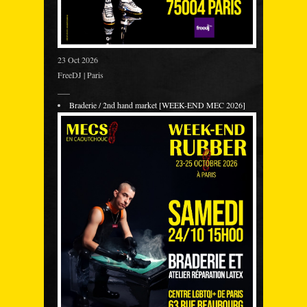
23 Oct 2026
FreeDJ | Paris
___
Braderie / 2nd hand market [WEEK-END MEC 2026]