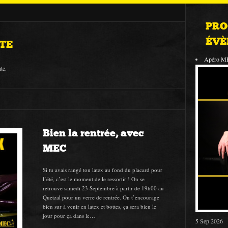
PRO
ÉVÈ
TE
Apéro M
te.
Bien la rentrée, avec
MEC
Si tu avais rangé ton latex au fond du placard pour
l’été, c’est le moment de le ressortir ! On se
retrouve samedi 23 Septembre à partir de 19h00 au
Quetzal pour un verre de rentrée. On t’encourage
bien sur à venir en latex et bottes, ça sera bien le
jour pour ça dans le…
5 Sep 2026