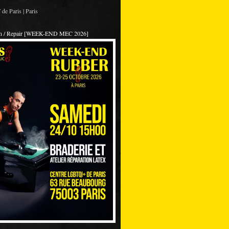
de Paris | Paris
on / Repair [WEEK-END MEC 2026]