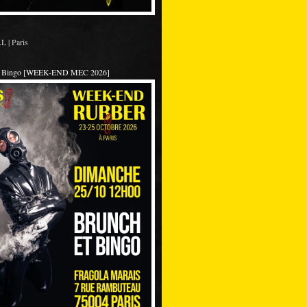
 | Paris
et Bingo [WEEK-END MEC 2026]