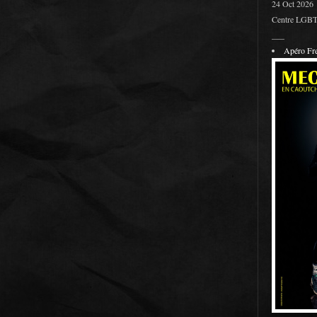
24 Oct 2026
Centre LGBT 
___
Apéro F