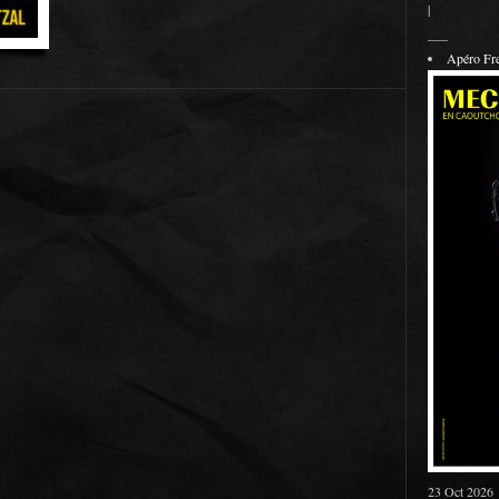
|
___
Apéro F
23 Oct 2026