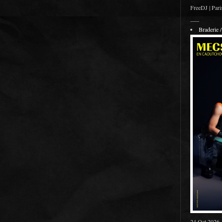
FreeDJ | Pari
___
Braderie
24 Oct 2026