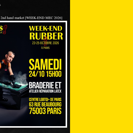
s
 / 2nd hand market [WEEK-END MEC 2026]