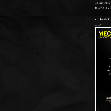
24 Oct 2026
FreeDJ | Pari
___
Soirée R
2026]