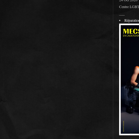
Centre LGBT 
___
Réparati