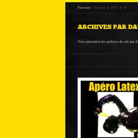
Parcourir :
Accueil
2023
f
ARCHIVES PAR DA
Vous parcourez les archives du site par da