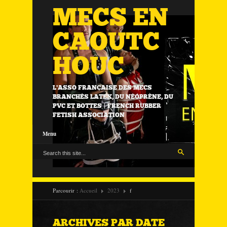
MECS EN
CAOUTC
HOUC
L'ASSO FRANÇAISE DES MECS
BRANCHÉS LATEX, DU NÉOPRÈNE, DU
PVC ET BOTTES | FRENCH RUBBER
FETISH ASSOCIATION
Menu
Parcourir :
Accueil
2023
f
ARCHIVES PAR DATE