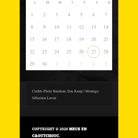
L
M
M
J
V
S
D
1
2
3
4
5
6
7
8
9
10
11
12
13
14
15
16
17
18
19
20
21
22
23
24
25
26
28
27
29
30
1
2
3
4
5
Crédits Photo Bandeau: Das Knup / Montage:
Sébastien Lavoir
COPYRIGHT © 2026
MECS EN
CAOUTCHOUC
.