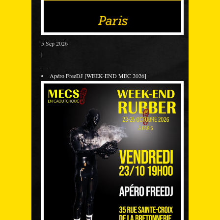
5 Sep 2026
|
___
Apéro FreeDJ [WEEK-END MEC 2026]