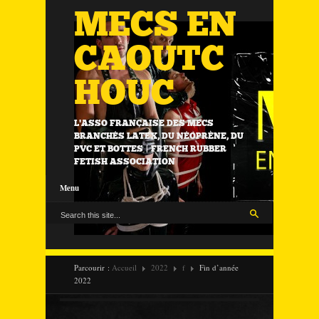
MECS EN
CAOUTC
HOUC
L'ASSO FRANÇAISE DES MECS
BRANCHÉS LATEX, DU NÉOPRÈNE, DU
PVC ET BOTTES | FRENCH RUBBER
FETISH ASSOCIATION
Menu
Parcourir :
Accueil
2022
f
Fin d’année
2022