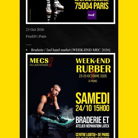
23 Oct 2026
FreeDJ | Paris
___
Braderie / 2nd hand market [WEEK-END MEC 2026]