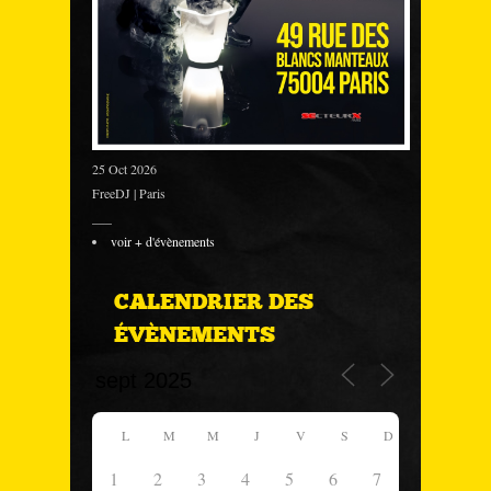
25 Oct 2026
FreeDJ | Paris
___
voir + d'évènements
CALENDRIER DES
ÉVÈNEMENTS
L
M
M
J
V
S
D
1
2
3
4
5
6
7