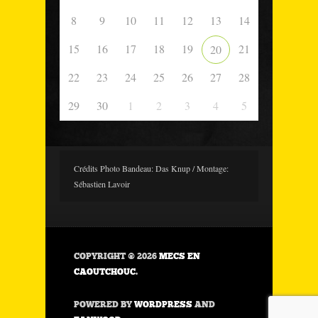
8
9
10
11
12
13
14
15
16
17
18
19
21
20
22
23
24
25
26
27
28
29
30
1
2
3
4
5
Crédits Photo Bandeau: Das Knup / Montage:
Sébastien Lavoir
COPYRIGHT © 2026
MECS EN
CAOUTCHOUC
.
POWERED BY
WORDPRESS
AND