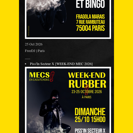
25 Oct 2026
FreeDJ | Paris
___
Piss'In Secteur X [WEEK-END MEC 2026]