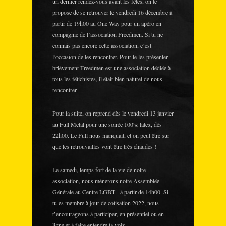
un dernier rendez-vous avant les fêtes, on te
propose de se retrouver le vendredi 16 décembre à
partir de 19h00 au One Way pour un apéro en
compagnie de l’association Freedmen. Si tu ne
connais pas encore cette association, c’est
l’occasion de les rencontrer. Pour te les présenter
brièvement Freedmen est une association dédiée à
tous les fétichistes, il était bien naturel de nous
rencontrer.
Pour la suite, on reprend dès le vendredi 13 janvier
au Full Metal pour une soirée 100% latex, dès
22h00. Le Full nous manquait, et on peut être sur
que les retrouvailles vont être très chaudes !
Le samedi, temps fort de la vie de notre
association, nous mènerons notre Assemblée
Générale au Centre LGBT+ à partir de 14h00. Si
tu es membre à jour de cotisation 2022, nous
t’encourageons à participer, en présentiel ou en
ligne et à faire entendre ta voix.