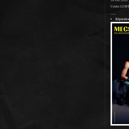
Centre LGBT 
___
Réparati