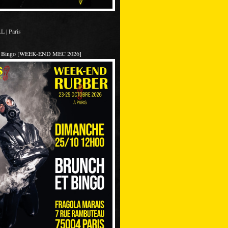
 | Paris
et Bingo [WEEK-END MEC 2026]