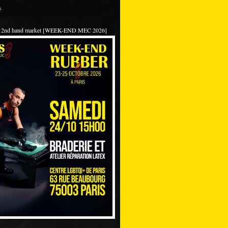
s
 / 2nd hand market [WEEK-END MEC 2026]