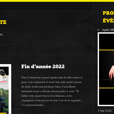
PRO
ÉVÈ
TE
Apéro M
te.
Fin d’année 2022
Tout d’abord un regard rapide dans le rétroviseur et
pour vous remercier d’avoir fait cette année encore
de notre week-end prolongé latex d’excellents
moments et qui a été très réussis grâce à vous ! Il
fallait cette année braver les éléments, et les
courageux n’ont pas eu du tout l’air de le regretter,
vos remerciements…
5 Sep 2026