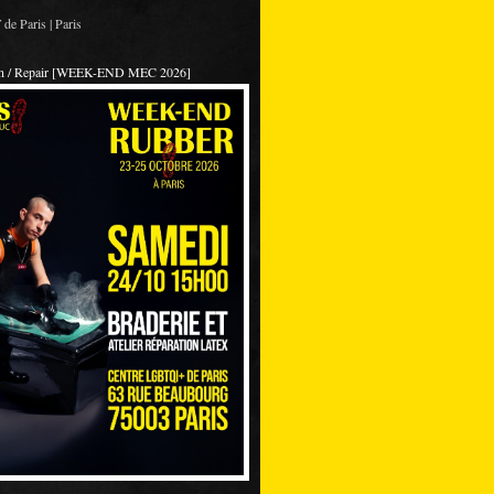
de Paris | Paris
on / Repair [WEEK-END MEC 2026]