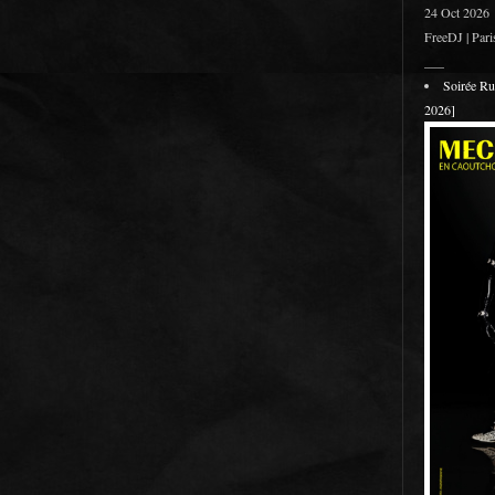
24 Oct 2026
FreeDJ | Pari
___
Soirée R
2026]