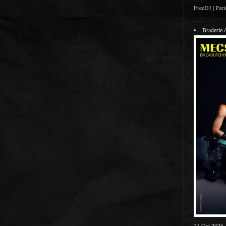
FreeDJ | Pari
___
Braderie
24 Oct 2026