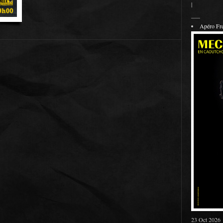
|
___
Apéro F
23 Oct 2026