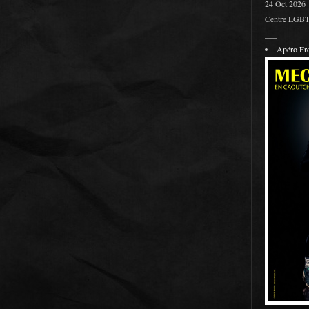
24 Oct 2026
Centre LGBT 
___
Apéro F