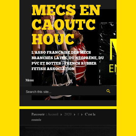
MECS EN
CAOUTC
HOUC
L'ASSO FRANÇAISE DES MECS
BRANCHÉS LATEX, DU NÉOPRÈNE, DU
PVC ET BOTTES | FRENCH RUBBER
FETISH ASSOCIATION
Menu
Parcourir :
Accueil
2020
f
C’est la
rentrée