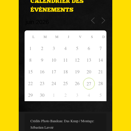
CALENDRIER DES
ÉVÈNEMENTS
L
M
M
J
V
S
D
1
2
3
4
5
6
7
8
9
10
11
12
13
14
15
16
17
18
19
20
21
22
23
24
25
26
28
27
29
30
1
2
3
4
5
Crédits Photo Bandeau: Das Knup / Montage:
Sébastien Lavoir