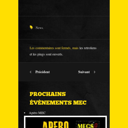
News
,
Les commentaires sont fermés, mais
les retroliens
et les pings sont ouverts.
Précédent
Suivant
PROCHAINS
ÉVÈNEMENTS MEC
Apéro MEC