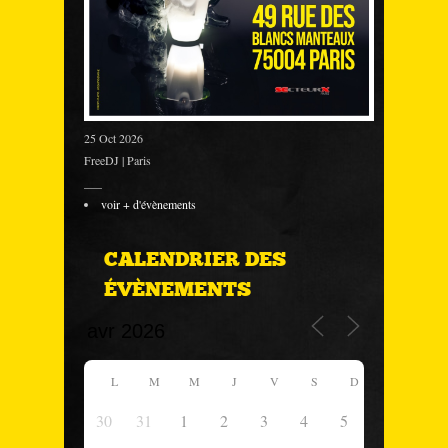
25 Oct 2026
FreeDJ | Paris
___
voir + d'évènements
CALENDRIER DES
ÉVÈNEMENTS
L
M
M
J
V
S
D
30
31
1
2
3
4
5