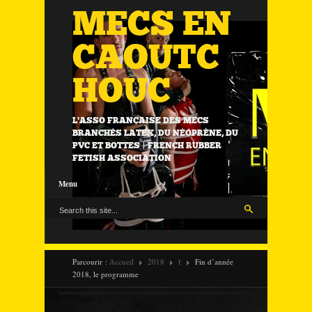
MECS EN
CAOUTC
HOUC
L'ASSO FRANÇAISE DES MECS
BRANCHÉS LATEX, DU NÉOPRÈNE, DU
PVC ET BOTTES | FRENCH RUBBER
FETISH ASSOCIATION
Menu
Parcourir :
Accueil
2018
f
Fin d’année
2018, le programme