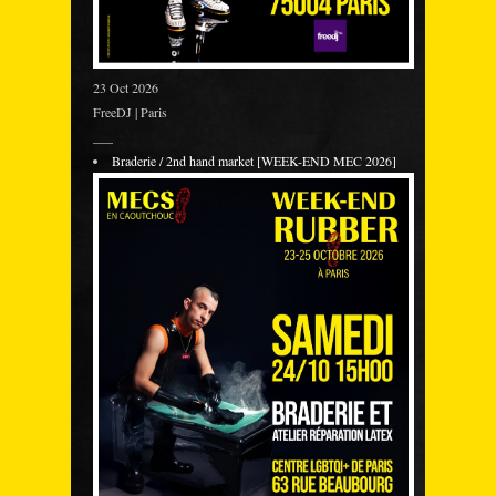
23 Oct 2026
FreeDJ | Paris
___
Braderie / 2nd hand market [WEEK-END MEC 2026]