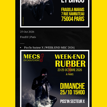
25 Oct 2026
FreeDJ | Paris
___
Piss'In Secteur X [WEEK-END MEC 2026]