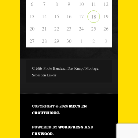
6
7
8
9
10
11
12
13
14
15
16
17
19
18
20
21
22
23
24
25
26
27
28
29
30
1
2
3
Crédits Photo Bandeau: Das Knup / Montage:
Sébastien Lavoir
COPYRIGHT © 2026
MECS EN
CAOUTCHOUC
.
POWERED BY
WORDPRESS
AND
FANWOOD
.