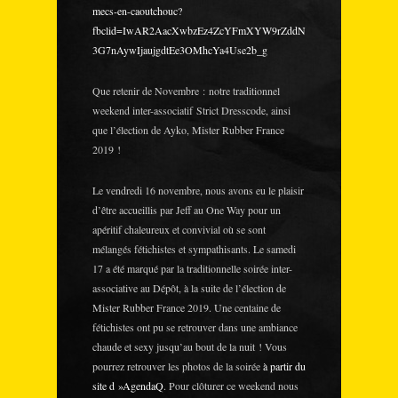
mecs-en-caoutchouc?
fbclid=IwAR2AacXwbzEz4ZcYFmXYW9rZddN
3G7nAywIjaujgdtEe3OMhcYa4Use2b_g
Que retenir de Novembre : notre traditionnel
weekend inter-associatif Strict Dresscode, ainsi
que l’élection de Ayko, Mister Rubber France
2019 !
Le vendredi 16 novembre, nous avons eu le plaisir
d’être accueillis par Jeff au One Way pour un
apéritif chaleureux et convivial où se sont
mélangés fétichistes et sympathisants. Le samedi
17 a été marqué par la traditionnelle soirée inter-
associative au Dépôt, à la suite de l’élection de
Mister Rubber France 2019. Une centaine de
fétichistes ont pu se retrouver dans une ambiance
chaude et sexy jusqu’au bout de la nuit ! Vous
pourrez retrouver les photos de la soirée
à partir du
site d »AgendaQ
. Pour clôturer ce weekend nous