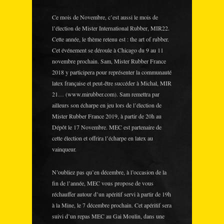
Ce mois de Novembre, c’est aussi le mois de
l’élection de Mister International Rubber, MIR22.
Cette année, le thème retenu est : the art of rubber.
Cet événement se déroule à Chicago du 9 au 11
novembre prochain. Sam, Mister Rubber France
2018 y participera pour représenter la communauté
latex française et peut-être succéder à Michal, MIR
21… (www.mirubber.com). Sam remettra par
ailleurs son écharpe en jeu lors de l’élection de
Mister Rubber France 2019, à partir de 20h au
Dépôt le 17 Novembre. MEC est partenaire de
cette élection et offrira l’écharpe en latex au
vainqueur.
N’oubliez pas qu’en décembre, à l’occasion de la
fin de l’année, MEC vous propose de vous
réchauffer autour d’un apéritif servi à partir de 19h
à la Mine, le 7 décembre prochain. Cet apéritif sera
suivi d’un repas MEC au Gai Moulin, dans une