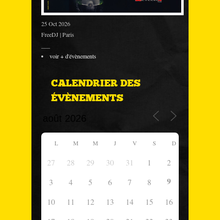
25 Oct 2026
FreeDJ | Paris
___
voir + d'évènements
CALENDRIER DES
ÉVÈNEMENTS
L
M
M
J
V
S
D
27
28
29
30
31
1
2
9
3
4
5
6
7
8
10
11
12
13
14
15
16