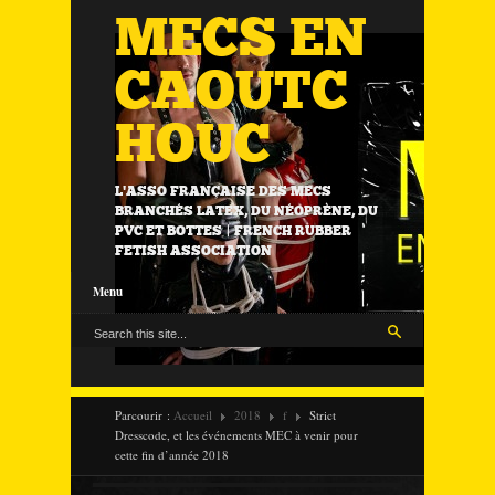
MECS EN
CAOUTC
HOUC
L'ASSO FRANÇAISE DES MECS
BRANCHÉS LATEX, DU NÉOPRÈNE, DU
PVC ET BOTTES | FRENCH RUBBER
FETISH ASSOCIATION
Menu
Parcourir :
Accueil
2018
f
Strict
Dresscode, et les événements MEC à venir pour
cette fin d’année 2018