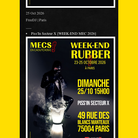
25 Oct 2026
FreeDJ | Paris
___
Piss'In Secteur X [WEEK-END MEC 2026]