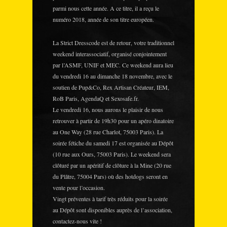
parmi nous cette année. A ce titre, il a reçu le
numéro 2018, année de son titre européen.
La Strict Dresscode est de retour, votre traditionnel
weekend interassociatif, organisé conjointement
par l’ASMF, UNIF et MEC. Ce weekend aura lieu
du vendredi 16 au dimanche 18 novembre, avec le
soutien de Pup&Co, Rex Artisan Créateur, IEM,
RoB Paris, AgendaQ et Sexosafe.fr.
Le vendredi 16, nous aurons le plaisir de nous
retrouver à partir de 19h30 pour un apéro dinatoire
au One Way (28 rue Charlot, 75003 Paris). La
soirée fétiche du samedi 17 est organisée au Dépôt
(10 rue aux Ours, 75003 Paris). Le weekend sera
clôturé par un apéritif de clôture à la Mine (20 rue
du Plâtre, 75004 Pars) où des hotdogs seront en
vente pour l’occasion.
Vingt préventes à tarif très réduits pour la soirée
au Dépôt sont disponibles auprès de l’association,
contactez-nous vite !