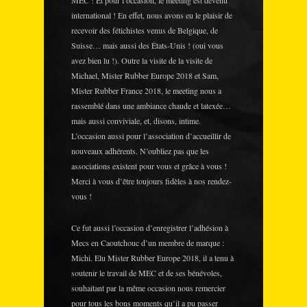
MEC ! Et pour l’occasion, le meeting est devenu
international ! En effet, nous avons eu le plaisir de
recevoir des fétichistes venus de Belgique, de
Suisse… mais aussi des États-Unis ! (oui vous
avez bien lu !). Outre la visite de la visite de
Michael, Mister Rubber Europe 2018 et Sam,
Mister Rubber France 2018, le meeting nous a
rassemblé dans une ambiance chaude et latexée…
mais aussi conviviale, et, disons, intime.
L’occasion aussi pour l’association d’accueillir de
nouveaux adhérents. N’oubliez pas que les
associations existent pour vous et grâce à vous !
Merci à vous d’être toujours fidèles à nos rendez-
vous !
Ce fut aussi l’occasion d’enregistrer l’adhésion à
Mecs en Caoutchouc d’un membre de marque :
Michi. Elu Mister Rubber Europe 2018, il a tenu à
soutenir le travail de MEC et de ses bénévoles,
souhaitant par la même occasion nous remercier
pour tous les bons moments qu’il a pu passer