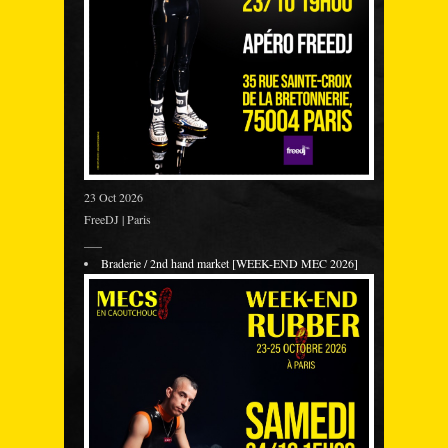
23 Oct 2026
FreeDJ | Paris
___
Braderie / 2nd hand market [WEEK-END MEC 2026]