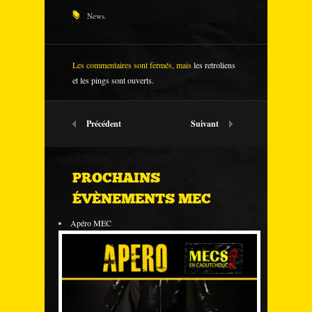
News
,
Les commentaires sont fermés, mais
les retroliens
et les pings sont ouverts.
Précédent
Suivant
PROCHAINS
ÉVÈNEMENTS MEC
Apéro MEC