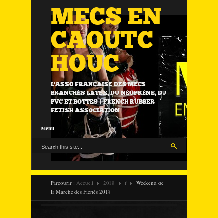
MECS EN
CAOUTC
HOUC
L'ASSO FRANÇAISE DES MECS
BRANCHÉS LATEX, DU NÉOPRÈNE, DU
PVC ET BOTTES | FRENCH RUBBER
FETISH ASSOCIATION
Menu
Parcourir :
Accueil
2018
f
Weekend de
la Marche des Fiertés 2018