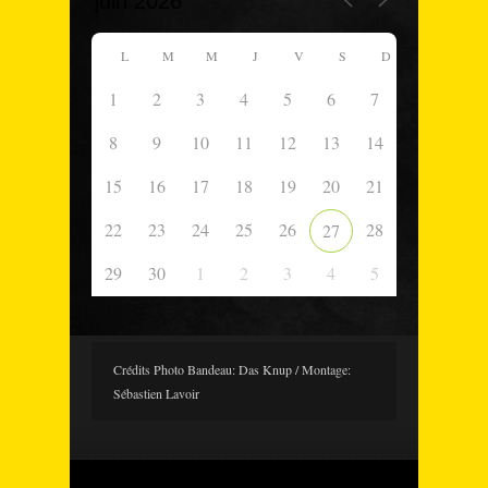
L
M
M
J
V
S
D
1
2
3
4
5
6
7
8
9
10
11
12
13
14
15
16
17
18
19
20
21
22
23
24
25
26
28
27
29
30
1
2
3
4
5
Crédits Photo Bandeau: Das Knup / Montage:
Sébastien Lavoir