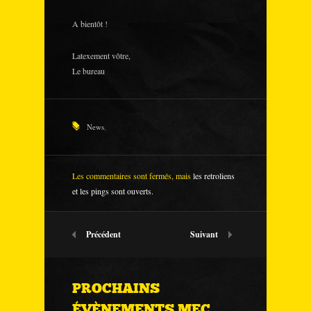
A bientôt !
Latexement vôtre,
Le bureau
News
,
Les commentaires sont fermés, mais
les retroliens
et les pings sont ouverts.
Précédent
Suivant
PROCHAINS
ÉVÈNEMENTS MEC