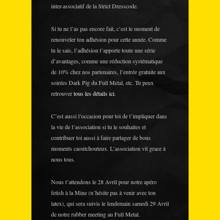
inter-associatif de la Strict Dresscode.
Si tu ne l’as pas encore fait, c’est le moment de
renouveler ton adhésion pour cette année. Comme
tu le sais, l’adhésion t’apporte toute une série
d’avantages, comme une réduction systématique
de 10% chez nos partenaires, l’entrée gratuite aux
soirées Dark Pig du Full Metal, etc. Tu peux
retrouver
tous les détails ici
.
C’est aussi l’occasion pour toi de t’impliquer dans
la vie de l’association si tu le souhaites et
contribuer toi aussi à faire partager de bons
moments caoutchouteux. L’association vit grace à
nous tous.
Nous t’attendons le 28 Avril pour notre apéro
fetish à la Mine (n’hésite pas à venir avec ton
latex), qui sera suivis le lendemain samedi 29 Avril
de notre rubber meeting au Full Metal.