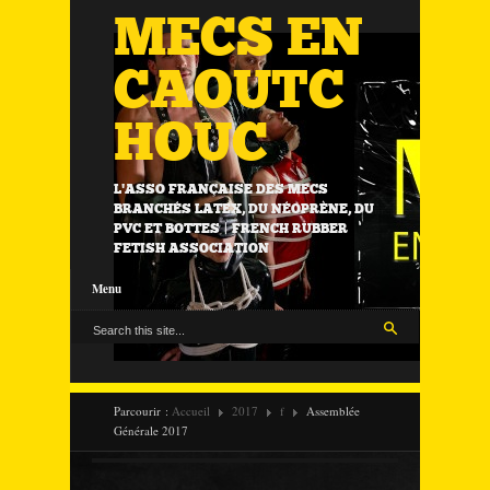
MECS EN
CAOUTC
HOUC
L'ASSO FRANÇAISE DES MECS
BRANCHÉS LATEX, DU NÉOPRÈNE, DU
PVC ET BOTTES | FRENCH RUBBER
FETISH ASSOCIATION
Menu
Parcourir :
Accueil
2017
f
Assemblée
Générale 2017