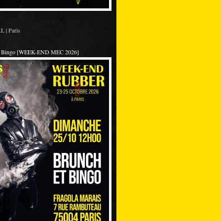
 | Paris
et Bingo [WEEK-END MEC 2026]