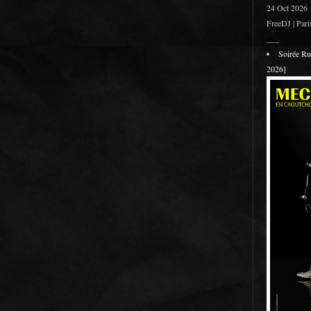
24 Oct 2026
FreeDJ | Pari
___
Soirée R
2026]