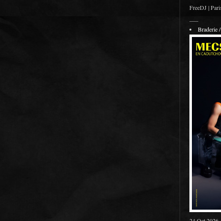
FreeDJ | Pari
___
Braderie
24 Oct 2026