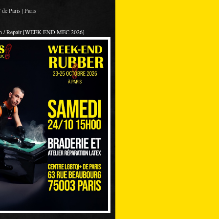
de Paris | Paris
on / Repair [WEEK-END MEC 2026]