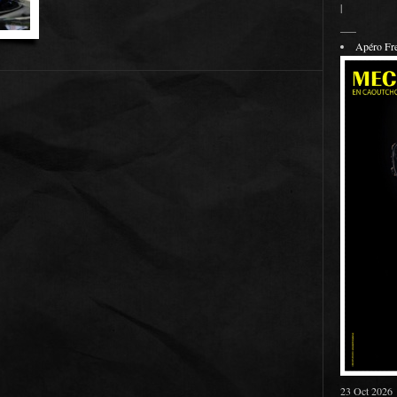
|
___
Apéro F
23 Oct 2026