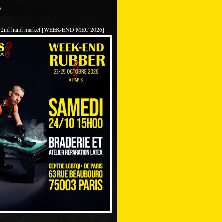
s
 / 2nd hand market [WEEK-END MEC 2026]