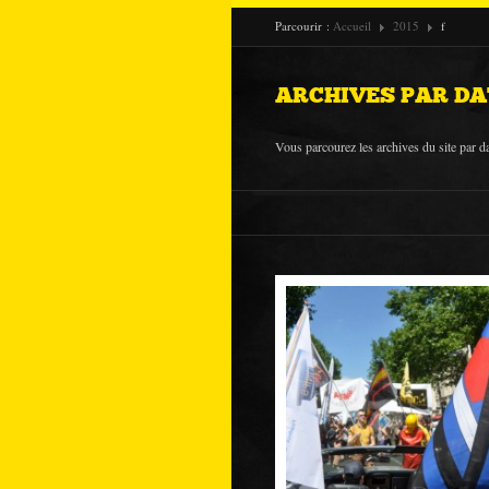
Parcourir :
Accueil
2015
f
ARCHIVES PAR DA
Vous parcourez les archives du site par da