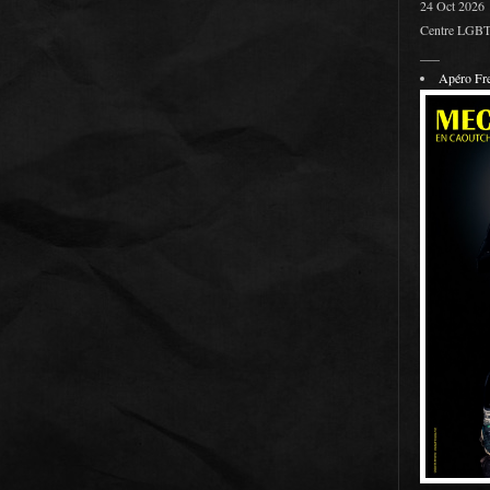
24 Oct 2026
Centre LGBT 
___
Apéro F