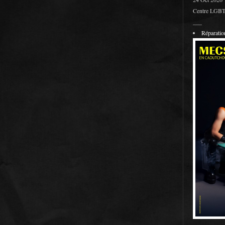
Centre LGBT 
___
Réparati