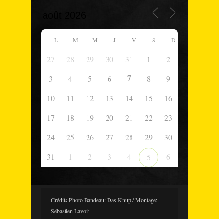
L
M
M
J
V
S
D
27
28
29
30
31
1
2
7
3
4
5
6
8
9
10
11
12
13
14
15
16
17
18
19
20
21
22
23
24
25
26
27
28
29
30
31
1
2
3
4
6
5
Crédits Photo Bandeau: Das Knup / Montage:
Sébastien Lavoir