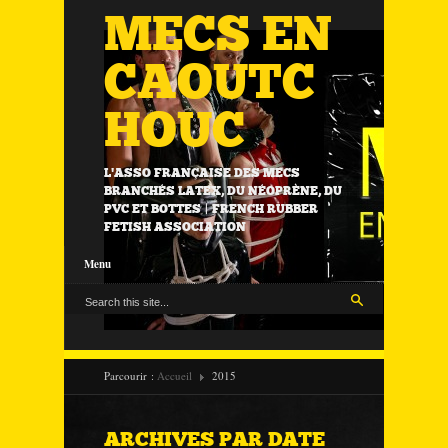
MECS EN
CAOUTC
HOUC
L'ASSO FRANÇAISE DES MECS
BRANCHÉS LATEX, DU NÉOPRÈNE, DU
PVC ET BOTTES | FRENCH RUBBER
FETISH ASSOCIATION
Menu
Parcourir :
Accueil
2015
ARCHIVES PAR DATE