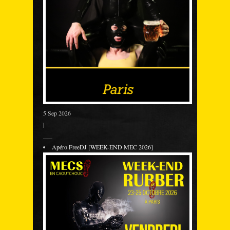
5 Sep 2026
|
___
Apéro FreeDJ [WEEK-END MEC 2026]