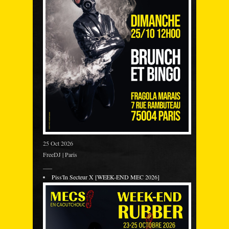
25 Oct 2026
FreeDJ | Paris
___
Piss'In Secteur X [WEEK-END MEC 2026]