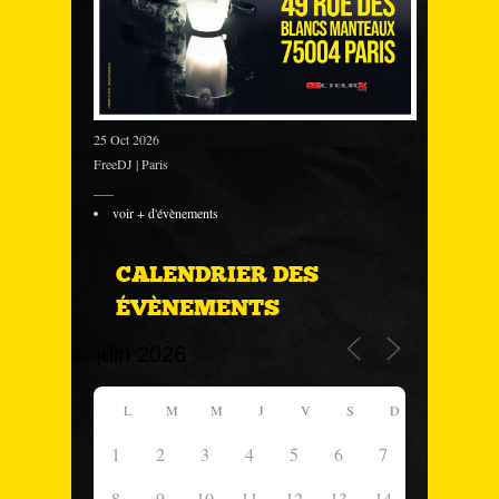
25 Oct 2026
FreeDJ | Paris
___
voir + d'évènements
CALENDRIER DES
ÉVÈNEMENTS
L
M
M
J
V
S
D
1
2
3
4
5
6
7
8
9
10
11
12
13
14