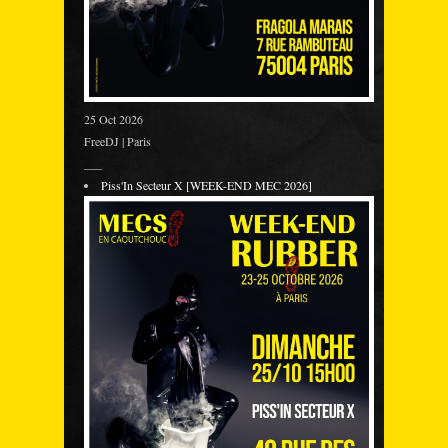
25 Oct 2026
FreeDJ | Paris
___
Piss'In Secteur X [WEEK-END MEC 2026]