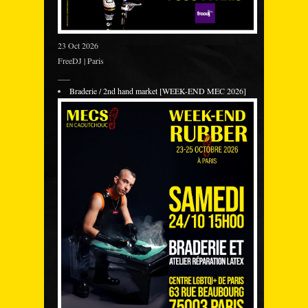
23 Oct 2026
FreeDJ | Paris
___
Braderie / 2nd hand market [WEEK-END MEC 2026]