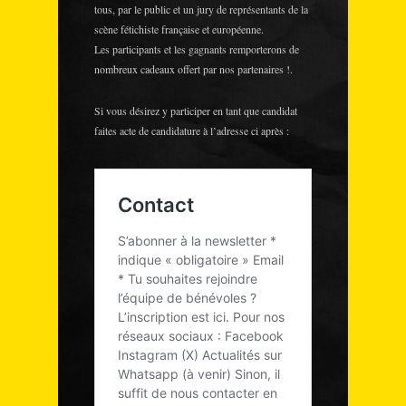
tous, par le public et un jury de représentants de la
scène fétichiste française et européenne.
Les participants et les gagnants remporterons de
nombreux cadeaux offert par nos partenaires !.
Si vous désirez y participer en tant que candidat
faites acte de candidature à l’adresse ci après :