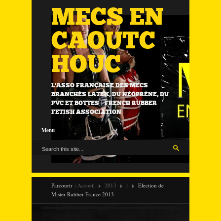
MECS EN
CAOUTC
HOUC
L'ASSO FRANÇAISE DES MECS
BRANCHÉS LATEX, DU NÉOPRÈNE, DU
PVC ET BOTTES | FRENCH RUBBER
FETISH ASSOCIATION
Menu
Parcourir :
Accueil
2013
f
Election de
Mister Rubber France 2013