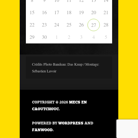
15
16
17
18
19
20
21
22
23
24
25
26
28
27
29
30
1
2
3
4
5
Crédits Photo Bandeau: Das Knup / Montage:
Sébastien Lavoir
COPYRIGHT © 2026
MECS EN
CAOUTCHOUC
.
POWERED BY
WORDPRESS
AND
FANWOOD
.