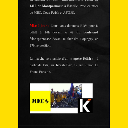
14H, de Montparnasse à Bastille
, avec les mecs
de MEC, Code Fetish et AFG3S.
Mise à jour :
Nous vous donnons RDV pour le
défilé à 14h devant le
42 du boulevard
Montparnasse
devant le char des Popingay, en
17ème position.
La marche sera suivie d’un «
apéro fetish
« , à
partir de
19h, au Krash Bar
, 12 rue Simon Le
Franc, Paris 4e.