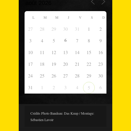
L
M
M
J
V
S
D
27
28
29
30
31
1
2
6
3
4
5
7
8
9
10
11
12
13
14
15
16
17
18
19
20
21
22
23
24
25
26
27
28
29
30
31
1
2
3
4
6
5
Crédits Photo Bandeau: Das Knup / Montage:
Sébastien Lavoir