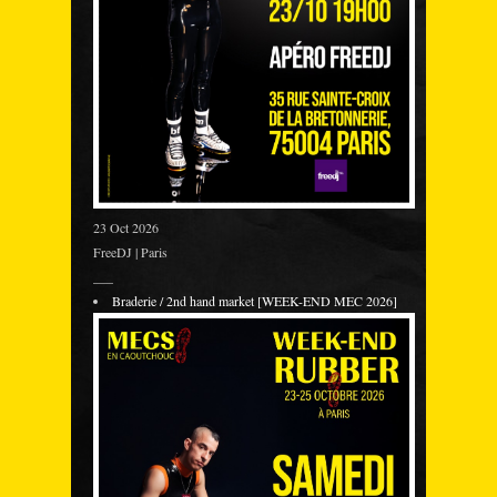
23 Oct 2026
FreeDJ | Paris
___
Braderie / 2nd hand market [WEEK-END MEC 2026]