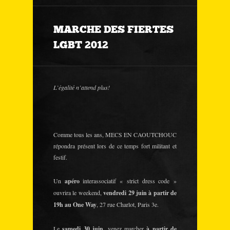
MARCHE DES FIERTES
LGBT 2012
L’égalité n’attend plus!
Comme tous les ans, MECS EN CAOUTCHOUC
répondra présent lors de ce temps fort militant et
festif.
Un
apéro
interassociatif « strict dress code »
ouvrira le weekend,
vendredi 29 juin à partir de
19h au One Way
, 27 rue Charlot, Paris 3e.
Le
samedi 30 juin
, venez marcher
à partir de