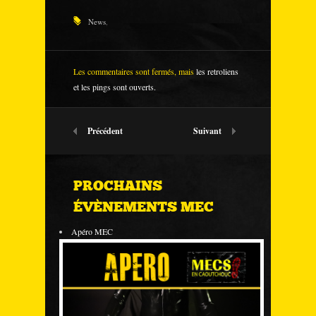
News
,
Les commentaires sont fermés, mais
les retroliens
et les pings sont ouverts.
Précédent
Suivant
PROCHAINS
ÉVÈNEMENTS MEC
Apéro MEC