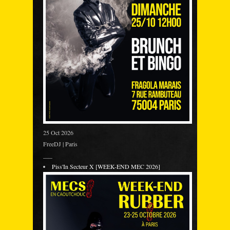
25 Oct 2026
FreeDJ | Paris
___
Piss'In Secteur X [WEEK-END MEC 2026]