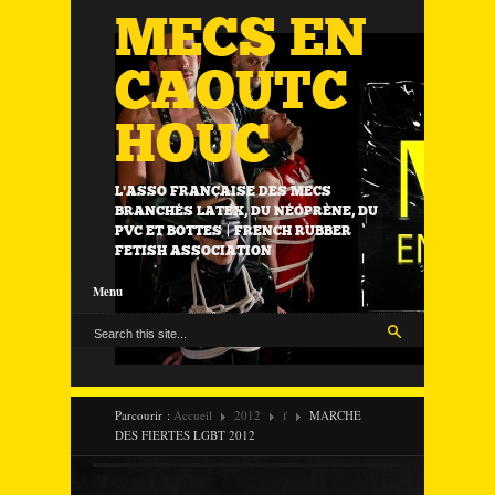
MECS EN
CAOUTC
HOUC
L'ASSO FRANÇAISE DES MECS
BRANCHÉS LATEX, DU NÉOPRÈNE, DU
PVC ET BOTTES | FRENCH RUBBER
FETISH ASSOCIATION
Menu
Parcourir :
Accueil
2012
f
MARCHE
DES FIERTES LGBT 2012