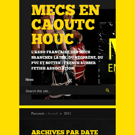
MECS EN
CAOUTC
HOUC
L'ASSO FRANÇAISE DES MECS
BRANCHÉS LATEX, DU NÉOPRÈNE, DU
PVC ET BOTTES | FRENCH RUBBER
FETISH ASSOCIATION
Menu
Parcourir :
Accueil
2011
ARCHIVES PAR DATE