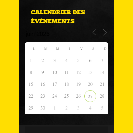
CALENDRIER DES
ÉVÈNEMENTS
L
M
M
J
V
S
D
1
2
3
4
5
6
7
8
9
10
11
12
13
14
15
16
17
18
19
20
21
22
23
24
25
26
28
27
29
30
1
2
3
4
5