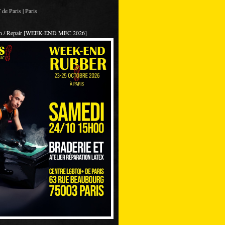
de Paris | Paris
on / Repair [WEEK-END MEC 2026]