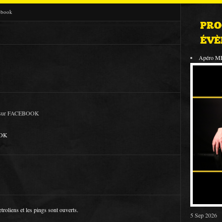
ebook
PRO
ÉVÈ
Apéro M
sur FACEBOOK
OOK
etroliens
et les pings sont ouverts.
5 Sep 2026