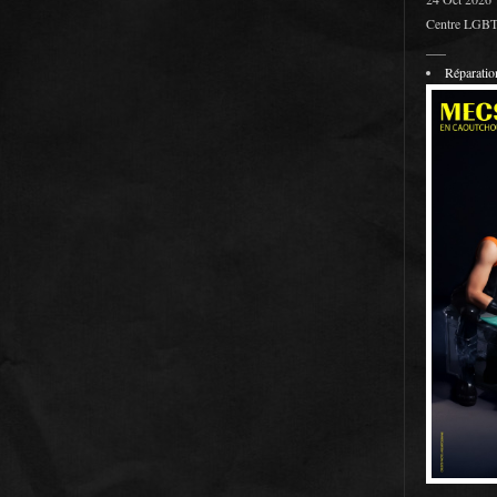
Centre LGBT 
___
Réparati