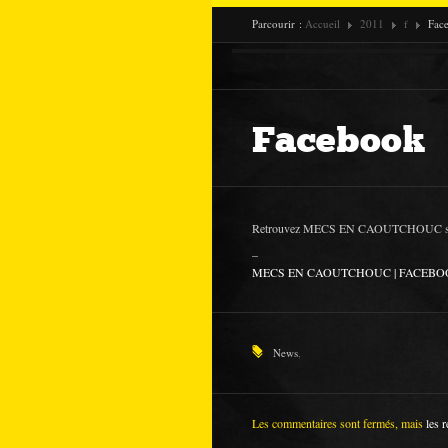
Parcourir :
Accueil
2011
f
Fac
Facebook
Retrouvez MECS EN CAOUTCHOUC 
_
MECS EN CAOUTCHOUC | FACEB
News
,
Les commentaires sont fermés, mais
les r