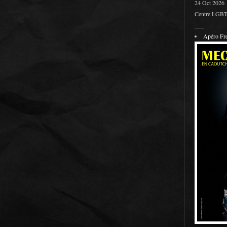
24 Oct 2026
Centre LGBT 
___
Apéro F