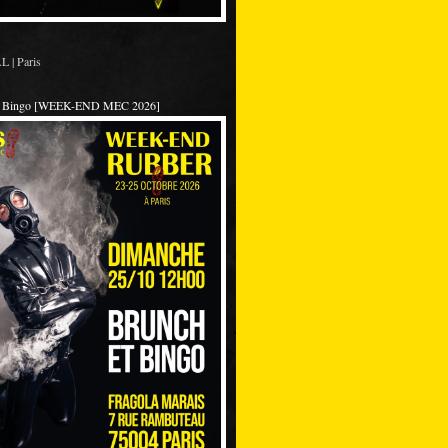
 | Paris
et Bingo [WEEK-END MEC 2026]