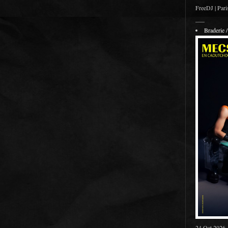
FreeDJ | Pari
___
Braderie
24 Oct 2026