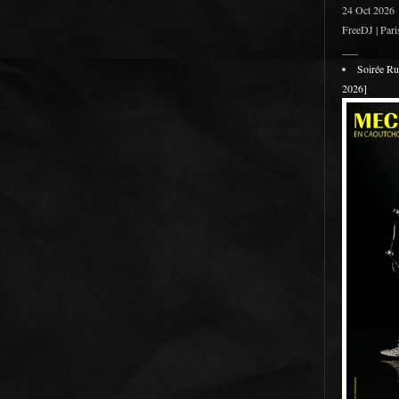
24 Oct 2026
FreeDJ | Pari
___
Soirée R
2026]