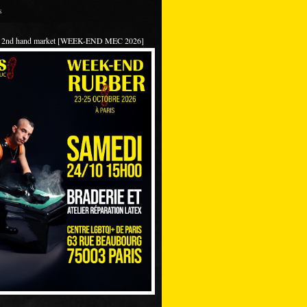
s
 / 2nd hand market [WEEK-END MEC 2026]