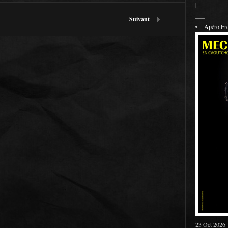
|
___
Suivant
Apéro F
23 Oct 2026