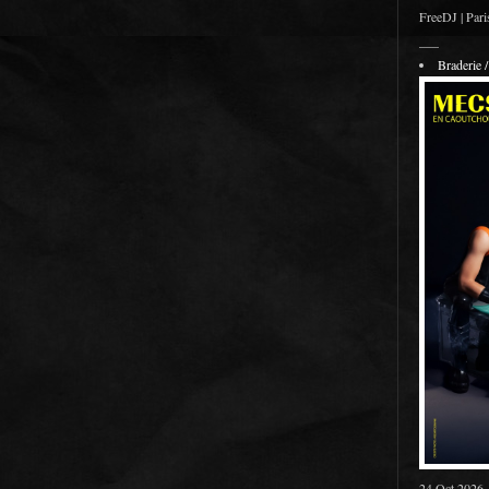
FreeDJ | Pari
___
Braderie
24 Oct 2026