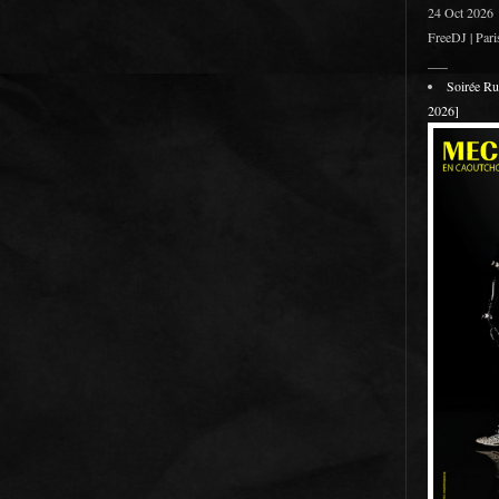
24 Oct 2026
FreeDJ | Pari
___
Soirée R
2026]