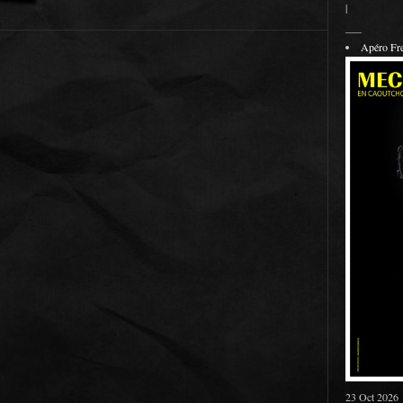
|
___
Apéro F
23 Oct 2026