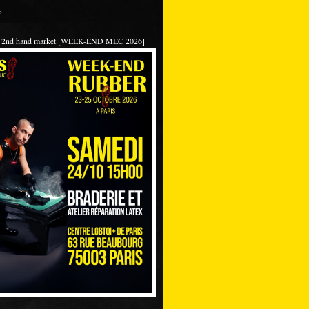
s
 / 2nd hand market [WEEK-END MEC 2026]