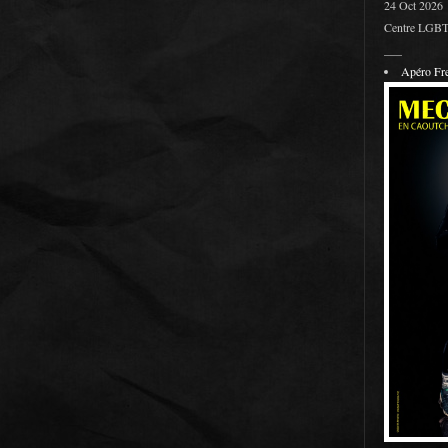
24 Oct 2026
Centre LGBT 
___
Apéro F