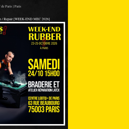
de Paris | Paris
on / Repair [WEEK-END MEC 2026]