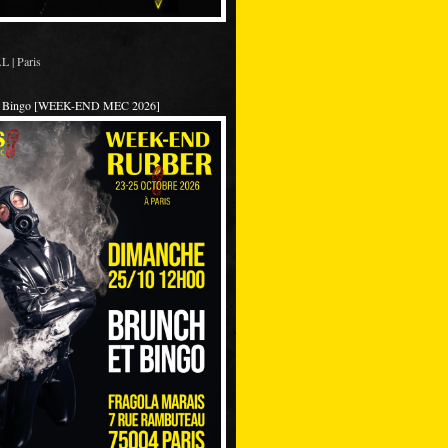
 | Paris
et Bingo [WEEK-END MEC 2026]