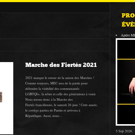
PRO
ÉVÈ
Apéro M
Marche des Fiertés 2021
2021 marque le retour de la saison des Marches !
Comme toujours, MEC sera de la partie pour
défendre la visibilité des communautés
LGBTQI+, la nôtre et celle des générations à venir.
Nous serons donc à la Marche des
Fiertés francilienne, le samedi 26 juin ! Cette année,
le cortège partira de Pantin et arrivera à
République. Aussi, nous…
5 Sep 2026