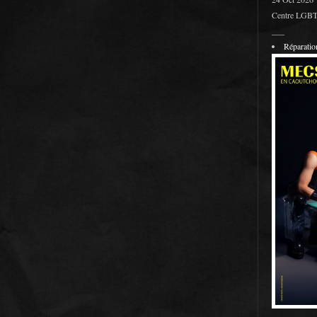
Centre LGBT 
___
Réparati