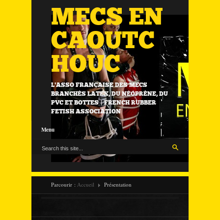
MECS EN
CAOUTC
HOUC
L'ASSO FRANÇAISE DES MECS
BRANCHÉS LATEX, DU NÉOPRÈNE, DU
PVC ET BOTTES | FRENCH RUBBER
FETISH ASSOCIATION
Menu
Parcourir :
Accueil
Présentation