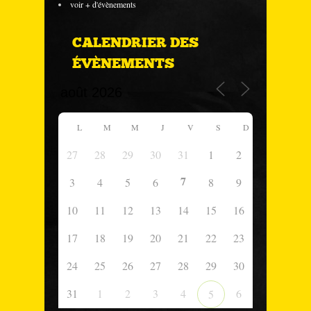
voir + d'évènements
CALENDRIER DES
ÉVÈNEMENTS
L
M
M
J
V
S
D
27
28
29
30
31
1
2
7
3
4
5
6
8
9
10
11
12
13
14
15
16
17
18
19
20
21
22
23
24
25
26
27
28
29
30
31
1
2
3
4
6
5