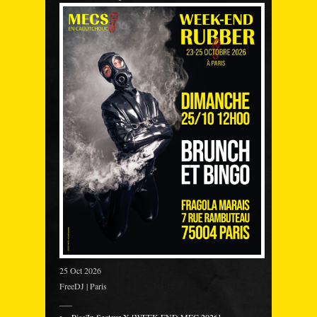
25 Oct 2026
FreeDJ | Paris
___
Piss'In Secteur X [WEEK-END MEC 2026]