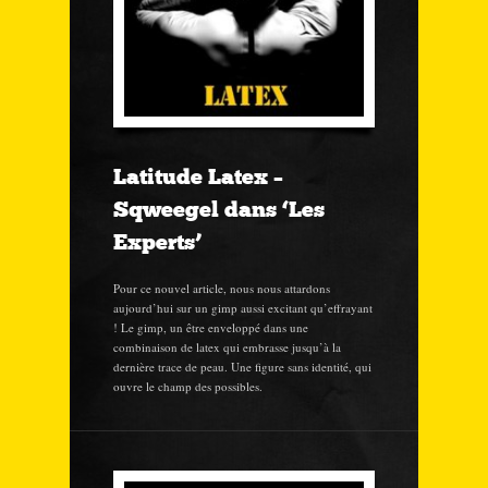
Latitude Latex –
Sqweegel dans ‘Les
Experts’
Pour ce nouvel article, nous nous attardons
aujourd’hui sur un gimp aussi excitant qu’effrayant
! Le gimp, un être enveloppé dans une
combinaison de latex qui embrasse jusqu’à la
dernière trace de peau. Une figure sans identité, qui
ouvre le champ des possibles.