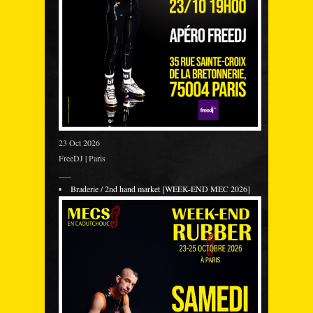
23 Oct 2026
FreeDJ | Paris
___
Braderie / 2nd hand market [WEEK-END MEC 2026]