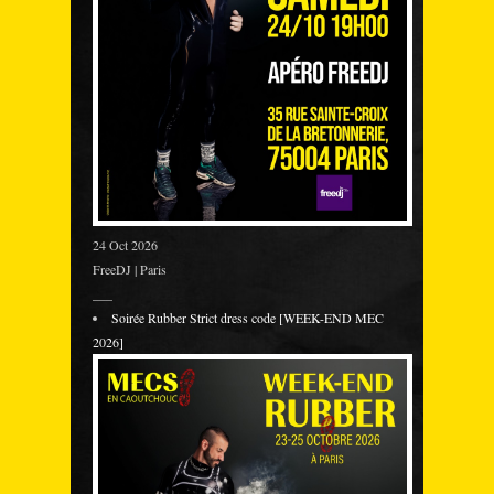
24 Oct 2026
FreeDJ | Paris
___
Soirée Rubber Strict dress code [WEEK-END MEC
2026]