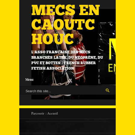
MECS EN
CAOUTC
HOUC
L'ASSO FRANÇAISE DES MECS
BRANCHÉS LATEX, DU NÉOPRÈNE, DU
PVC ET BOTTES | FRENCH RUBBER
FETISH ASSOCIATION
Menu
Parcourir :
Accueil