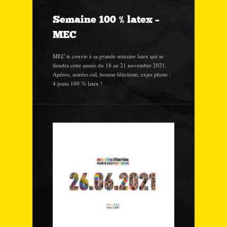
Semaine 100 % latex –
MEC
MEC te convie à sa grande semaine latex qui se
tiendra cette année du 18 au 21 novembre 2021.
Apéros, soirées cul, bourse fétichiste, expo photo :
4 jours 100 % latex !