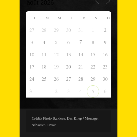
L
M
M
J
V
S
D
27
28
29
30
31
1
2
7
3
4
5
6
8
9
10
11
12
13
14
15
16
17
18
19
20
21
22
23
24
25
26
27
28
29
30
31
1
2
3
4
6
5
Crédits Photo Bandeau: Das Knup / Montage:
Sébastien Lavoir