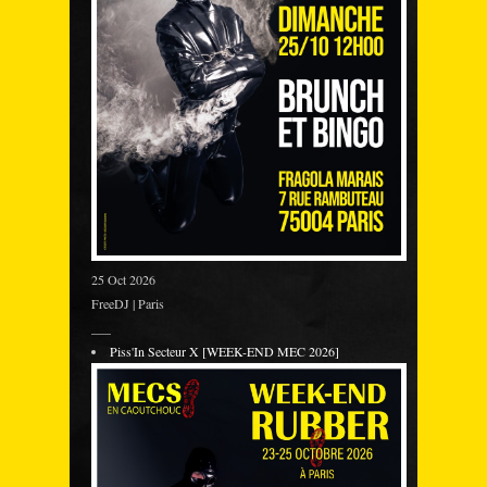
25 Oct 2026
FreeDJ | Paris
___
Piss'In Secteur X [WEEK-END MEC 2026]