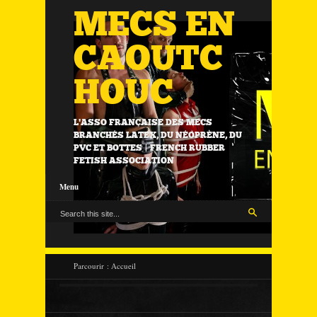
MECS EN
CAOUTC
HOUC
L'ASSO FRANÇAISE DES MECS
BRANCHÉS LATEX, DU NÉOPRÈNE, DU
PVC ET BOTTES | FRENCH RUBBER
FETISH ASSOCIATION
Menu
Parcourir :
Accueil