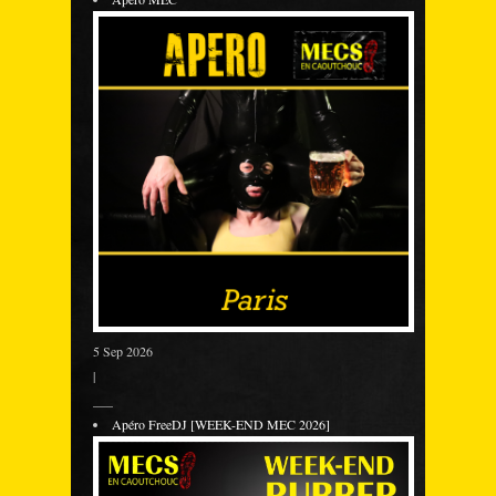
5 Sep 2026
|
___
Apéro FreeDJ [WEEK-END MEC 2026]