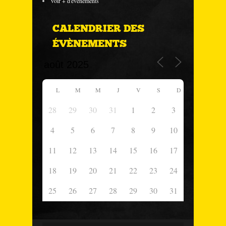
voir + d'évènements
CALENDRIER DES
ÉVÈNEMENTS
L
M
M
J
V
S
D
28
29
30
31
1
2
3
4
5
6
7
8
9
10
11
12
13
14
15
16
17
18
19
20
21
22
23
24
25
26
27
28
29
30
31