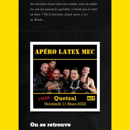
devrait faire chaud dans les combis, mais la météo
du soir est annoncée agréable, n’hésite pas à venir
en latex ! Où il fera bien chaud aussi, c’est
au Krash…
On se retrouve