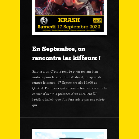
En Septembre, on
rencontre les kiffeurs !
Salut à tous, C’est la rentrée et on revient bien
motivés pour la suite. Tout d’abord, un apéro de
rentrée le samedi 17 Septembre dès 19h00 au
Quetzal. Pour ceux qui aiment le bon son on aura la
chance d’avoir la présence d’un excellent DJ,
Frédéric Jaaleb, que l’on fera suivre par une soirée
qui…