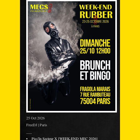
25 Oct 2026
FreeDJ | Paris
___
Piss'In Secteur X [WEEK-END MEC 2026]