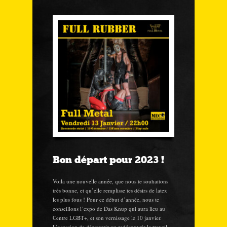
Bon départ pour 2023 !
Voila une nouvelle année, que nous te souhaitons
très bonne, et qu’elle remplisse tes désirs de latex
les plus fous ! Pour ce début d’année, nous te
conseillons l’expo de Das Knup qui aura lieu au
Centre LGBT+, et son vernissage le 10 janvier.
L’occasion de découvrir ou redécouvrir le travail